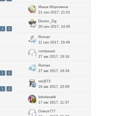
Маша Морозкина
21 сен 2017, 21:01
Doctor_Zig
20 сен 2017, 14:45
2
3
Roman
11 сен 2017, 19:49
rombased
27 авг 2017, 19:16
Roman
27 авг 2017, 18:34
1
2
serj973
18 авг 2017, 20:09
1
2
lokofanatik
17 авг 2017, 11:37
Олеся777