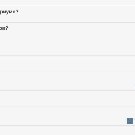
ариуме?
ов?
1