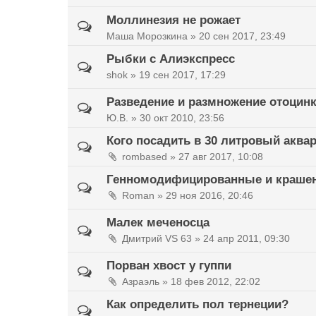
Моллинезия не рожает
Маша Морозкина »
20 сен 2017, 23:49
Рыбки с Алиэкспресс
shok »
19 сен 2017, 17:29
Разведение и размножение отоцин
Ю.В. »
30 окт 2010, 23:56
Кого посадить в 30 литровый аква
rombased »
27 авг 2017, 10:08
Генномодифицированные и краше
Roman »
29 ноя 2016, 20:46
Малек меченосца
Дмитрий VS 63 »
24 апр 2011, 09:30
Порван хвост у гуппи
Азраэль »
18 фев 2012, 22:02
Как определить пол тернеции?