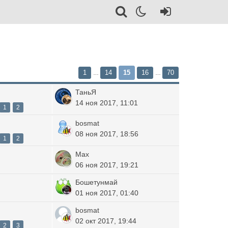
1
14
15
16
70
…
…
ТаньЯ
14 ноя 2017, 11:01
1
2
bosmat
08 ноя 2017, 18:56
1
2
Max
06 ноя 2017, 19:21
Бошетунмай
01 ноя 2017, 01:40
bosmat
02 окт 2017, 19:44
2
3