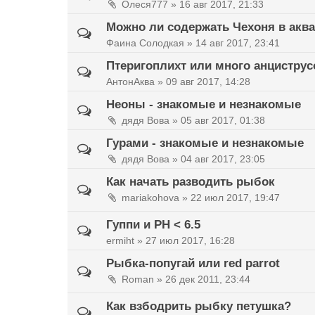
Олеся777 »
16 авг 2017, 21:33
Можно ли содержать Чехоня в акв
Фаина Солодкая »
14 авг 2017, 23:41
Птеригоплихт или много анциструс
АнтонАква »
09 авг 2017, 14:28
Неоны - знакомые и незнакомые
дядя Вова »
05 авг 2017, 01:38
Гурами - знакомые и незнакомые
дядя Вова »
04 авг 2017, 23:05
Как начать разводить рыбок
mariakohova »
22 июл 2017, 19:47
Гуппи и PH < 6.5
ermiht »
27 июл 2017, 16:28
Рыбка-попугай или red parrot
Roman »
26 дек 2011, 23:44
Как взбодрить рыбку петушка?