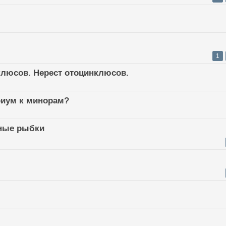
1
клюсов. Нерест отоцинклюсов.
риум к минорам?
ные рыбки