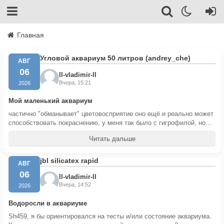
Главная
Угловой аквариум 50 литров (andrey_che)
АВГ
06
ll-vladimir-ll
Вчера, 15:21
2026
Мой маленький аквариум
частично "обманывает" цветовосприятие оно ещё и реально может
способствовать покраснению, у меня так было с гигрофилой, но
для неё покраснение это нормально
Читать дальше
jbl silicatex rapid
АВГ
06
ll-vladimir-ll
Вчера, 14:52
2026
Водоросли в аквариуме
Sh459, я бы ориентировался на тесты и/или состояние аквариума.