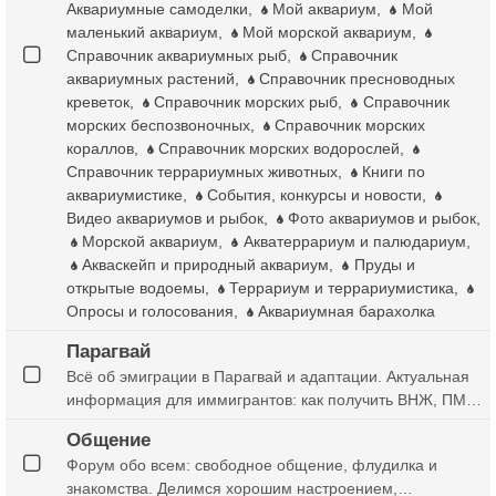
Аквариумные самоделки
,
Мой аквариум
,
Мой
маленький аквариум
,
Мой морской аквариум
,
Справочник аквариумных рыб
,
Справочник
аквариумных растений
,
Справочник пресноводных
креветок
,
Справочник морских рыб
,
Справочник
морских беспозвоночных
,
Справочник морских
кораллов
,
Справочник морских водорослей
,
Справочник террариумных животных
,
Книги по
аквариумистике
,
События, конкурсы и новости
,
Видео аквариумов и рыбок
,
Фото аквариумов и рыбок
,
Морской аквариум
,
Акватеррариум и палюдариум
,
Акваскейп и природный аквариум
,
Пруды и
открытые водоемы
,
Террариум и террариумистика
,
Опросы и голосования
,
Аквариумная барахолка
Парагвай
Всё об эмиграции в Парагвай и адаптации. Актуальная
информация для иммигрантов: как получить ВНЖ, ПМЖ,
паспорт и оформить седулу. Обсуждаем жизнь в
Общение
Парагвае, цены, поиск работы, бизнес и учебу. Личный
Форум обо всем: свободное общение, флудилка и
опыт переезда и помощь соотечественников
знакомства. Делимся хорошим настроением,