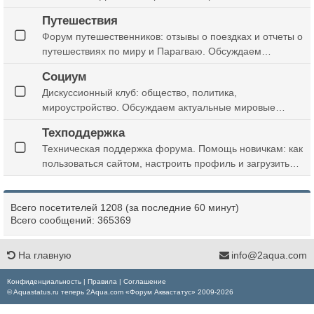
поздравляем с праздниками, обсуждаем хобби, юмор,
Путешествия
развлечения и любые житейские темы. Наш уютный
Форум путешественников: отзывы о поездках и отчеты о
виртуальный бар для отдыха (и никаких аквариумов)
путешествиях по миру и Парагваю. Обсуждаем
туристические маршруты, достопримечательности,
Социум
лайфхаки, поиск попутчиков и бюджет. Делитесь своими
Дискуссионный клуб: общество, политика,
фото и мечтами о новых странах
мироустройство. Обсуждаем актуальные мировые
новости, новые законы, экономику, социальные
Техподдержка
проблемы и цены. Пространство для серьезных споров,
Техническая поддержка форума. Помощь новичкам: как
аналитики и обмена мнениями на любые острые темы
пользоваться сайтом, настроить профиль и загрузить
фото. Нашли ошибку, баг или есть предложения по
улучшению? Пишите сюда. Официальные вопросы к
Всего посетителей 1208 (за последние 60 минут)
администрации и модераторам.
Всего сообщений: 365369
На главную
info@2aqua.com
Конфиденциальность
|
Правила
|
Соглашение
© Aquastatus.ru теперь 2Aqua.com «Форум Аквастатус» 2009-2026