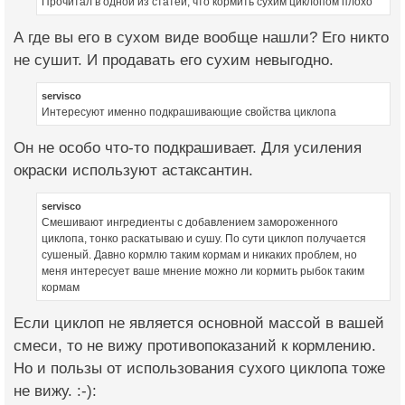
Прочитал в одной из статей, что кормить сухим циклопом плохо
А где вы его в сухом виде вообще нашли? Его никто
не сушит. И продавать его сухим невыгодно.
servisco
Интересуют именно подкрашивающие свойства циклопа
Он не особо что-то подкрашивает. Для усиления
окраски используют астаксантин.
servisco
Смешивают ингредиенты с добавлением замороженного
циклопа, тонко раскатываю и сушу. По сути циклоп получается
сушеный. Давно кормлю таким кормам и никаких проблем, но
меня интересует ваше мнение можно ли кормить рыбок таким
кормам
Если циклоп не является основной массой в вашей
смеси, то не вижу противопоказаний к кормлению.
Но и пользы от использования сухого циклопа тоже
не вижу. :-):