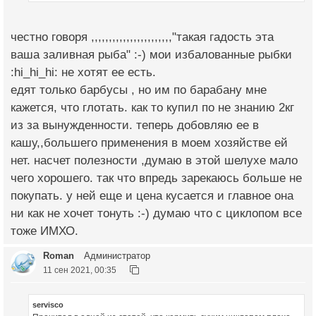
честно говоря ,,,,,,,,,,,,,,,,,,,,,,,"такая гадость эта
ваша заливная рыба" :-) мои избалованные рыбки
:hi_hi_hi: не хотят ее есть.
едят только барбусы , но им по барабану мне
кажется, что глотать. как то купил по не знанию 2кг
из за вынужденности. теперь добовляю ее в
кашу,,большего применения в моем хозяйстве ей
нет. насчет полезности ,думаю в этой шелухе мало
чего хорошего. так что впредь зарекаюсь больше не
покупать. у ней еще и цена кусается и главное она
ни как не хочет тонуть :-) думаю что с циклопом все
тоже ИМХО.
Roman
Администратор
11 сен 2021, 00:35
servisco