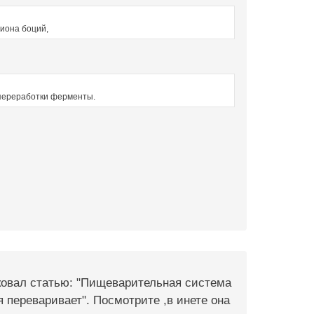
циона боций,
 переработки ферменты.
ликовал статью: "Пищеварительная система
 переваривает". Посмотрите ,в инете она