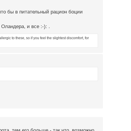
 что бы в питательный рацион боции
ландера, и все :-): .
rgic to these, so if you feel the slightest discomfort, for
ота, тем его больше - так что, возможно