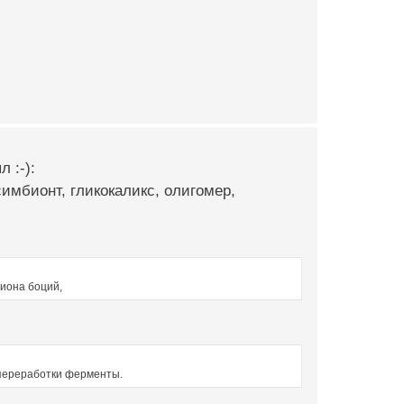
 :-):
симбионт, гликокаликс, олигомер,
циона боций,
 переработки ферменты.