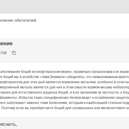
мление обитателей
ление
5798
заболевания боций ихтиофтириозом можно, правильно организовав к их кормл
я боций мы в хозяйстве «АкваЭнималз» убедились, что немаловажным факто
иофтириозом для этих рыб является кормление мотылем, особенно в сочетан
 мороженый мотыль является для них в этом смысле кормом весьма неблагопр
ернен для естественного рациона боций, и в их организме (в частности, у 
 ферменты. Избыток таких специфических белков ведет к ослаблению защитн
сего заболевает именно теми болезнями, которым в наибольшей степени подве
 Поэтому если вы приобретаете боций для зоомагазина или мелкооптового хо
яснить,