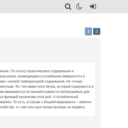
1
2
ение. По опыту практического содержания и
ром риска, приводящим к ослаблению иммунитета и
ии с низкой температурой содержания. Не только
иятным. Тот тип животного белка, который содержится в
боции макраканты) не вырабатываются необходимые для
ых функций организма этих рыб. А ослабленный
ржен. То есть, в случае с боцией макраканта – именно
зяйства, то там этих рыб лучше вообще не кормить