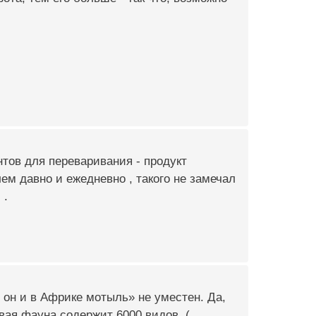
нтов для переваривания - продукт
ем давно и ежедневно , такого не замечал
 .
ь он и в Африке мотыль» не уместен. Да,
вая фауна содержит 6000 видов. (