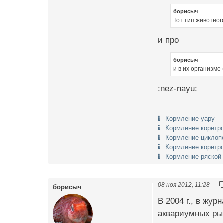
борисыч
Тот тип животног
и про
борисыч
и в их организме
:nez-nayu:
Кормление уару
Кормление коретр
Кормление циклоп
Кормление коретр
Кормление ряской
08 ноя 2012, 11:28
борисыч
В 2004 г., в жу
аквариумных рыб