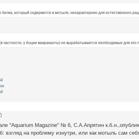
о белка, который содержится в мотыле, нехарактернен для естественного ра
 (в частности, у боции макраканты) не вырабатываются необходимые для его
ой
ом
ой
рнале "Aquarium Magazine" № 6, С.А.Апрятин к.б.н.,опуб
: взгляд на проблему изнутри, или как мотыль сам себя