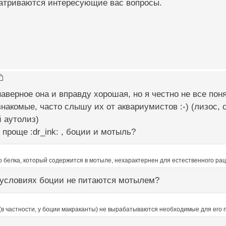
матриваются интересующие вас вопросы.
аверное она и вправду хорошая, но я честно не все понял
знакомые, часто слышу их от аквариумистов :-) (лизос, 
 аутолиз)
проще :dr_ink: , боции и мотыль?
о белка, который содержится в мотыле, нехарактернен для естественного ра
 условиях боции не питаются мотылем?
 (в частности, у боции макраканты) не вырабатываются необходимые для его