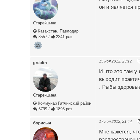
он и является 
Старейшина
Казахстан, Павлодар.
3557
/
2341 раз
15
15 ноя 2012, 23:12
greblin
И что это там у
выходит практич
. Рыбы здоровые
Старейшина
Коммунар Гатчинский район
5799
/
1895 раз
17 ноя 2012, 21:44
борисыч
Мне кажется, чт
распространение