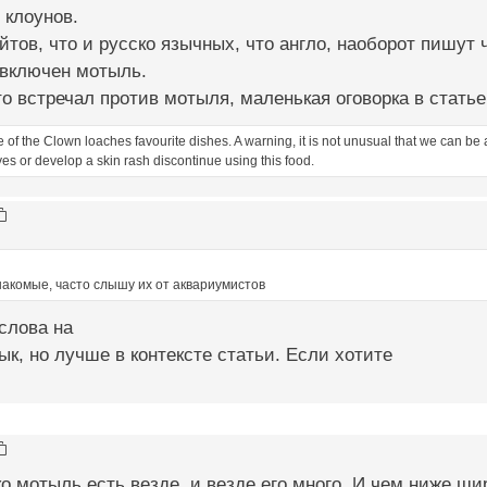
 клоунов.
тов, что и русско язычных, что англо, наоборот пишут
 включен мотыль.
о встречал против мотыля, маленькая оговорка в статье О
f the Clown loaches favourite dishes. A warning, it is not unusual that we can be alle
es or develop a skin rash discontinue using this food.
накомые, часто слышу их от аквариумистов
слова на
ык, но лучше в контексте статьи. Если хотите
ко мотыль есть везде, и везде его много. И чем ниже шир