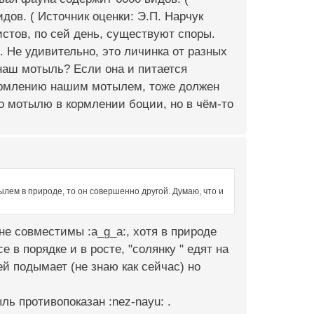
идов. ( Источник оценки: Э.П. Нарчук
истов, по сей день, существуют споры.
. Не удивительно, это личинка от разных
наш мотыль? Если она и питается
кормлению нашим мотылем, тоже должен
по мотылю в кормлении боции, но в чём-то
лем в природе, то он совершенно другой. Думаю, что и
 не совместимы :a_g_a:, хотя в природе
е в порядке и в росте, "солянку " едят на
ей подымает (не знаю как сейчас) но
ль противопоказан :nez-nayu: .