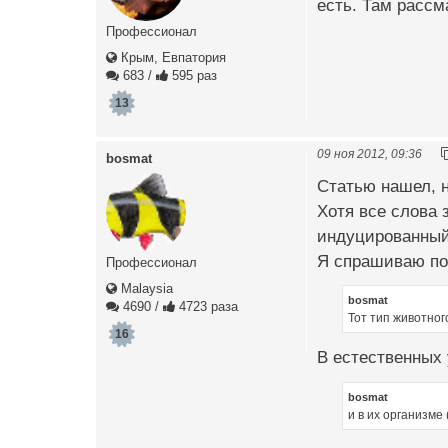
есть. Там расс
Профессионал
Крым, Евпатория
683
/
595 раз
13
09 ноя 2012, 09:36
bosmat
Статью нашел, н
Хотя все слова 
индуцированный
Я спрашиваю по 
Профессионал
Malaysia
bosmat
4690
/
4723 раза
Тот тип животног
16
В естественных
bosmat
и в их организме