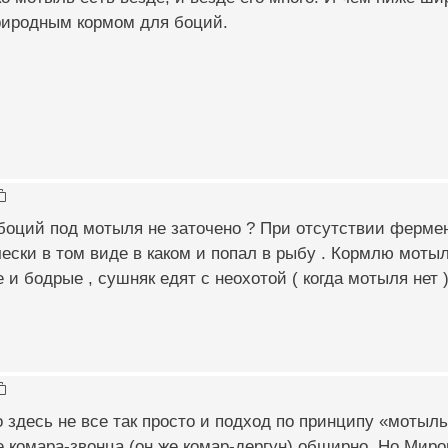
природным кормом для боций.
 боций под мотыля не заточено ? При отсутствии ферме
ески в том виде в каком и попал в рыбу . Кормлю мотыл
 и бодрые , сушняк едят с неохотой ( когда мотыля нет )
о здесь не все так просто и подход по принципу «мотыл
 комара-звонца (он же комар-дергун) обширно. Но Миро