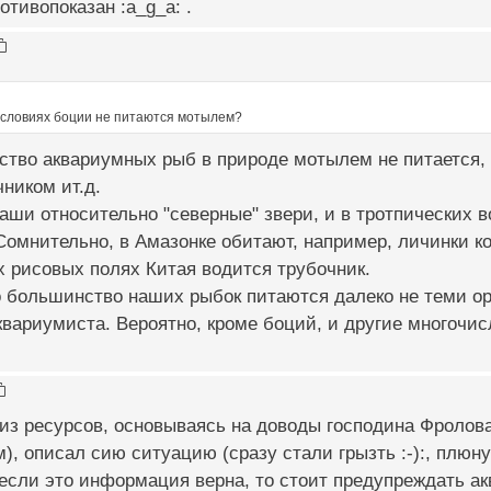
отивопоказан :a_g_a: .
условиях боции не питаются мотылем?
во аквариумных рыб в природе мотылем не питается, т
ником ит.д.
 наши относительно "северные" звери, и в тротпических
Сомнительно, в Амазонке обитают, например, личинки 
 рисовых полях Китая водится трубочник.
то большинство наших рыбок питаются далеко не теми о
вариумиста. Вероятно, кроме боций, и другие многочис
 из ресурсов, основываясь на доводы господина Фролова
, описал сию ситуацию (сразу стали грызть :-):, плюнул
 если это информация верна, то стоит предупреждать а