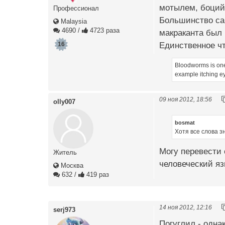
мотылем, боций
Профессионал
Большинство сай
Malaysia
4690
/
4723 раза
макраканта был
Единственное чт
16
Bloodworms is one o
example itching ey
09 ноя 2012, 18:56
olly007
bosmat
Хотя все слова з
Могу перевести 
Житель
человеческий яз
Москва
632
/
419 раз
14 ноя 2012, 12:16
serj973
Погуглил - одна