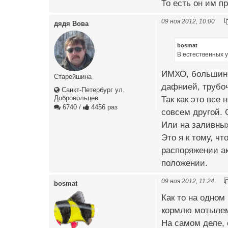
То есть он им пр
09 ноя 2012, 10:00
дядя Вова
bosmat
В естественных 
ИМХО, большинст
Старейшина
дафнией, трубоч
Санкт-Петербург ул.
Добровольцев
Так как это все
6740
/
4456 раз
совсем другой. 
Или на заливных
Это я к тому, ч
распоряжении ак
положении.
09 ноя 2012, 11:24
bosmat
Как то на одном
кормлю мотылем)
На самом деле,