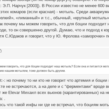
: Э.П. Нарчук [2003]). В России известно не менее 600 в
а этих комаров (если красная) - мотыль. Среди аквариум
елкий», «лиманный» и т.с., обычный, «крупный мотыль»
ак почему мы можем говорить, что для боции подходит 
оде, то он совершенно другой. Думаю, что и подход к 
тя С.Юдаков и говорит, что у Ю. Фролова «заморочки» 
жем говорить, что для боции подходит наш мотыль? Если она и питается моты
нию нашим мотылем, тоже должен быть другим.
t:-: но почему то ни кто не говорит что артемия и боции
сте не встречаются, а на деле и с "ферментами" вроде вс
от же Elevar Михаил всех вьюнов (карантированных) на н
: .
сь что такой инфы ни где не встречал, что боциям моты