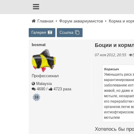
Главная
Форум аквариумистов
Корма и кор
Галерея
Ссылка
Боции и корм
bosmat
07 ноя 2012, 20:55
борисыч
Уменьшить риск 
Профессионал
карантинировани
Malaysia
заболеванию ихт
4690
/
4723 раза
живой, но даже и
мотыле, нехаракт
16
его переработки
организм легче в
ихтиофтириозом.
мотылем
Хотелось бы про