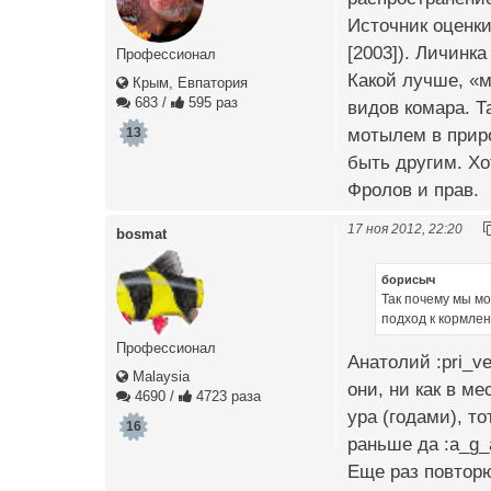
Источник оценки
[2003]). Личинк
Профессионал
Какой лучше, «м
Крым, Евпатория
683
/
595 раз
видов комара. Т
мотылем в прир
13
быть другим. Хо
Фролов и прав.
17 ноя 2012, 22:20
bosmat
борисыч
Так почему мы мо
подход к кормле
Профессионал
Анатолий :pri_ve
Malaysia
они, ни как в ме
4690
/
4723 раза
ура (годами), т
16
раньше да :a_g_a
Еще раз повторю