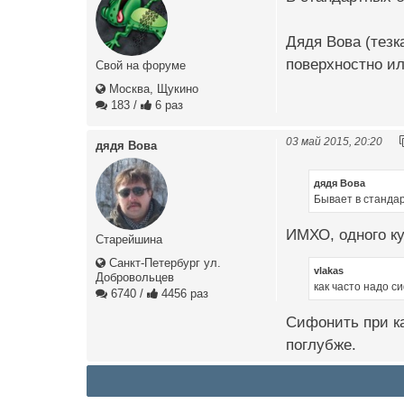
Дядя Вова (тезк
поверхностно ил
Свой на форуме
Москва, Щукино
183
/
6 раз
03 май 2015, 20:20
дядя Вова
дядя Вова
Бывает в станда
ИМХО, одного ку
Старейшина
Санкт-Петербург ул.
vlakas
Добровольцев
как часто надо с
6740
/
4456 раз
Сифонить при ка
поглубже.