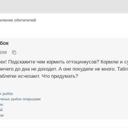
мление обитателей
бок
4296
ех! Подскажите чем кормить оттоцинкусов? Кормлю и су
ичего до дна не доходит. А они похудели не много. Табл
аблетки исчезают. Что придумать?
х рыбок
умных рыбок опарышем
м.
ой
ом