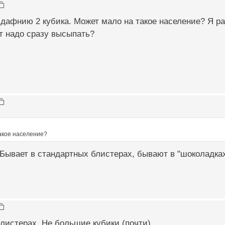
дафнию 2 кубика. Может мало на такое население? Я р
т надо сразу высыпать?
акое население?
 Бывает в стандартных блистерах, бывают в "шоколадк
листерах. Не большие кубики (почти).