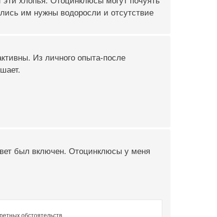
 эти хлопья. Отоцинклюсы могут почуять
тались им нужны водоросли и отсутствие
активны. Из личного опыта-после
ешает.
 свет был включен. Отоцинклюсы у меня
кретных обстоятельств.