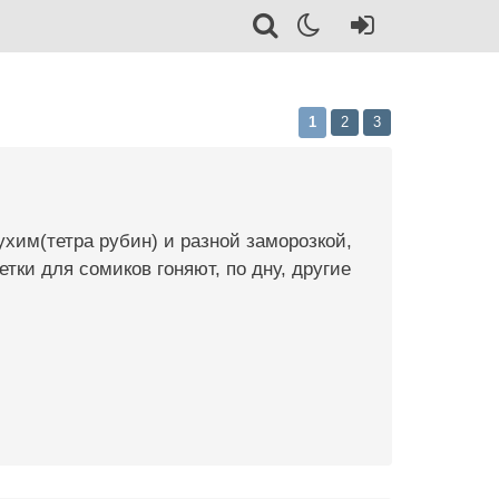
1
2
3
хим(тетра рубин) и разной заморозкой,
етки для сомиков гоняют, по дну, другие