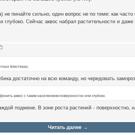
а) не пинайте сильно, один вопрос не по теме: как част
и глубоко. Сейчас аквос набрал растительности и даже т
ртных блистерах,
бика достаточно на всю команду, но чередовать заморо
ифонить аквос с таким населением-поверхностно или глубоко.
ждой подмене. В зоне роста растений - поверхностно, н
Читать далее →