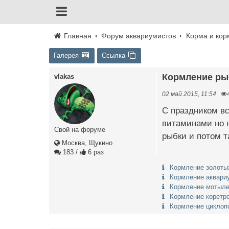
Главная
Форум аквариумистов
Корма и кор
Галерея
Ссылка
Кормление ры
vlakas
02 май 2015, 11:54
С праздником вс
витаминами но н
Свой на форуме
рыбки и потом т
Москва, Щукино
183
/
6 раз
Кормление золоты
Кормление аквари
Кормление мотыле
Кормление коретр
Кормление циклоп