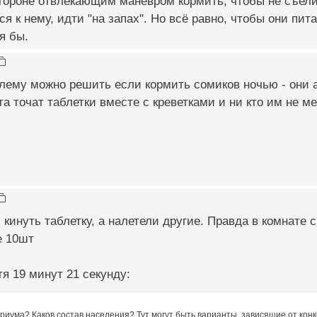
стороне отвлекающим маневром кормить, чтобы не съели
ся к нему, идти "на запах". Но всё равно, чтобы они пи
я бы.
блему можно решить если кормить сомиков ночью - они 
а точат таблетки вместе с креветками и ни кто им не м
 кинуть таблетку, а налетели другие. Правда в комнате
е 10шт
я 19 минут 21 секунду:
риума? Каков состав населения? Тут могут быть варианты, зависящие от кон