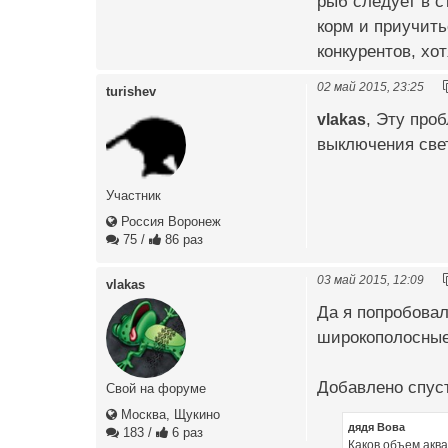
рыб следует в 
корм и приучить
конкурентов, хот
02 май 2015, 23:25
turishev
vlakas
, Эту про
выключения свет
Участник
Россия Воронеж
75
/
86 раз
03 май 2015, 12:09
vlakas
Да я попробовал
широкополосны
Добавлено спуст
Свой на форуме
Москва, Щукино
дядя Вова
183
/
6 раз
Каков объем аква