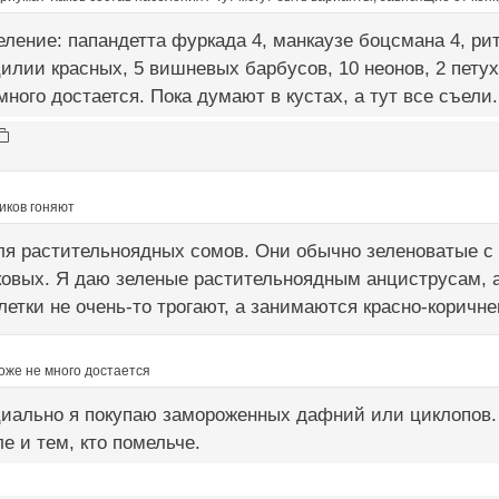
еление: папандетта фуркада 4, манкаузе боцсмана 4, ри
цилии красных, 5 вишневых барбусов, 10 неонов, 2 петуха
много достается. Пока думают в кустах, а тут все съели.
иков гоняют
ля растительноядных сомов. Они обычно зеленоватые с 
овых. Я даю зеленые растительноядным анциструсам, а
летки не очень-то трогают, а занимаются красно-коричн
оже не много достается
иально я покупаю замороженных дафний или циклопов. К
е и тем, кто помельче.