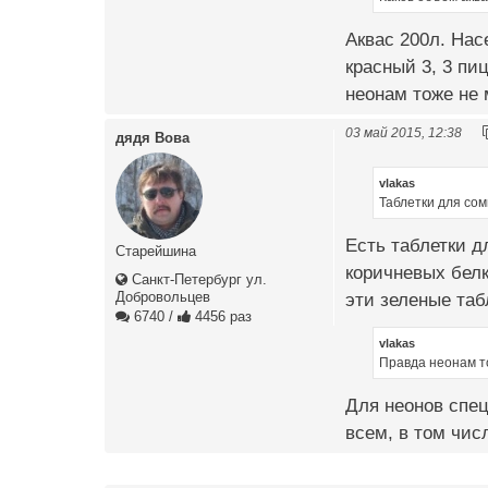
Аквас 200л. Нас
красный 3, 3 пи
неонам тоже не 
03 май 2015, 12:38
дядя Вова
vlakas
Таблетки для сом
Есть таблетки д
Старейшина
коричневых белк
Санкт-Петербург ул.
Добровольцев
эти зеленые таб
6740
/
4456 раз
vlakas
Правда неонам т
Для неонов спец
всем, в том числ