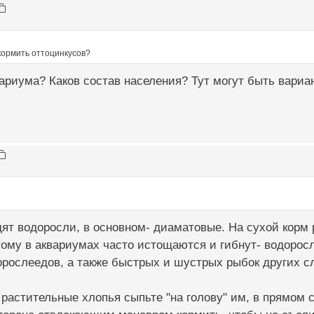
кормить оттоцинкусов?
ариума? Каков состав населения? Тут могут быть вариа
т водоросли, в основном- диаматовые. На сухой корм р
ому в аквариумах часто истощаются и гибнут- водоросле
орослеедов, а также быстрых и шустрых рыбок других с
 растительные хлопья сыпьте "на голову" им, в прямом 