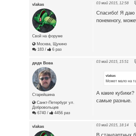
03 май 2015, 12:58
vlakas
Спасибо! Я даю 
понемногу, може
Свой на форуме
Москва, Щукино
183
/
6 раз
03 май 2015, 15:51
дядя Вова
vlakas
Может мало на т
А какие кубики?
Старейшина
самые разные.
Санкт-Петербург ул.
Добровольцев
6740
/
4456 раз
03 май 2015, 18:14
vlakas
В стандартных б