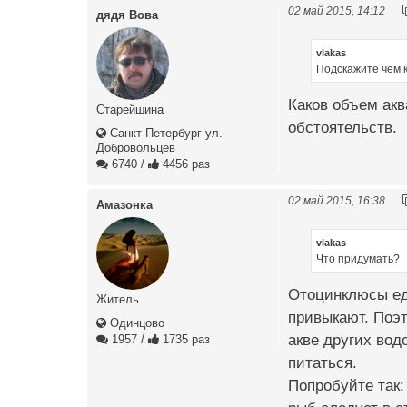
02 май 2015, 14:12
дядя Вова
vlakas
Подскажите чем 
Каков объем акв
Старейшина
обстоятельств.
Санкт-Петербург ул.
Добровольцев
6740
/
4456 раз
02 май 2015, 16:38
Амазонка
vlakas
Что придумать?
Отоцинклюсы едя
Житель
привыкают. Поэт
Одинцово
акве других вод
1957
/
1735 раз
питаться.
Попробуйте так: