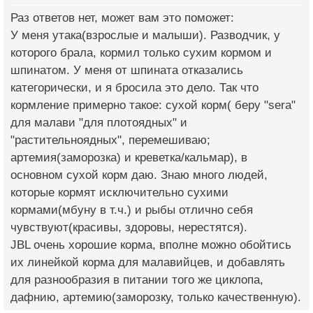
Раз ответов нет, может вам это поможет:
У меня утака(взрослые и малыши). Разводчик, у
которого брала, кормил только сухим кормом и
шпинатом. У меня от шпината отказались
категорически, и я бросила это дело. Так что
кормление примерно такое: сухой корм( беру "sera"
для малави "для плотоядных" и
"растительноядных", перемешиваю;
артемия(заморозка) и креветка/кальмар), в
основном сухой корм даю. Знаю много людей,
которые кормят исключительно сухими
кормами(мбуну в т.ч.) и рыбы отлично себя
чувствуют(красивы, здоровы, нерестятся).
JBL очень хорошие корма, вполне можно обойтись
их линейкой корма для малавийцев, и добавлять
для разнообразия в питании того же циклопа,
дафнию, артемию(заморозку, только качественную).