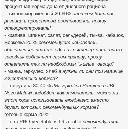
процентная норма дана от дневного рациона
- циклоп мороженный 20-60%
слишком большая
разница в процентном соотношении, прошу
откорректировать!
- крапива, шпинат, салат, сельдерей, тыква, кабачок,
морковка 20 %
рекомендуют добавлять
обязательно что-то одно из вышеперечисленного,
заводчик добавляет своим крапиву, прошу
ответить так ли необходимы "живые" овощи?
- манка, геркулес, хлеб
а нужны ли они при наличие
качественных кормов?
- спирулина 30-40 %
JBL Spirulina Premium и JBL
Novo Malawi подойдет как заменитель, можно ли
этот корм использовать ежедневно вместо
других готовых рекомендуемых кормов?
готовые корма 20 %
- Tetra PRO Vegetable и Tetra-rubin
рекомендуется
готовить смесь из двух видов корма. ?