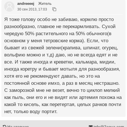
andreeeej
Житель
30 сен 2013, 17:03
Я тоже голову особо не забиваю, кормлю просто
разнообразно, главное не перекармливать. Сухой
чередую 50% растительного на 50% обычного(в
основном у меня тетровские корма). Если, что
бывает из свежей зелени(крапива, шпинат, огурец,
вольфию можно и т.д) даю, но не всегда едят и не
все. И также иногда и креветки, кальмара, мидии,
иногда коретру и бывает мотыля для разнообразия,
хотя его не рекомендуют давать, но это на
постоянной основе имхо, а раз в месяц нестрашно.
С заморозкой мне не везет, вечно то циклоп мелкий
как пыль, они его и не видят или артемия похожа на
какой то кисель, как перетертая, целых рачков почти
нет, только воду портит.
На главную
info@2aqua.com