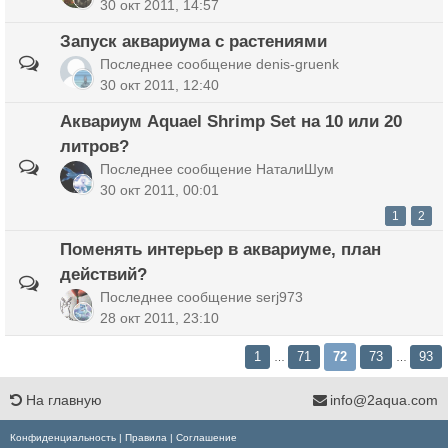
30 окт 2011, 14:57
Запуск аквариума с растениями
Последнее сообщение
denis-gruenk
30 окт 2011, 12:40
Аквариум Aquael Shrimp Set на 10 или 20
литров?
Последнее сообщение
НаталиШум
30 окт 2011, 00:01
1
2
Поменять интерьер в аквариуме, план
действий?
Последнее сообщение
serj973
28 окт 2011, 23:10
1
71
72
73
93
…
…
На главную
info@2aqua.com
Конфиденциальность
|
Правила
|
Соглашение