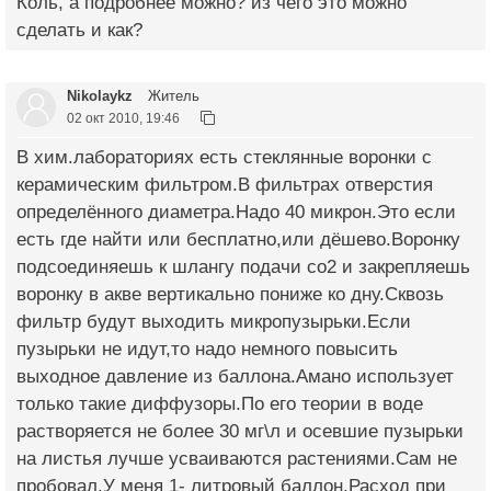
Коль, а подробнее можно? из чего это можно
сделать и как?
Nikolaykz
Житель
02 окт 2010, 19:46
В хим.лабораториях есть стеклянные воронки с
керамическим фильтром.В фильтрах отверстия
определённого диаметра.Надо 40 микрон.Это если
есть где найти или бесплатно,или дёшево.Воронку
подсоединяешь к шлангу подачи со2 и закрепляешь
воронку в акве вертикально пониже ко дну.Сквозь
фильтр будут выходить микропузырьки.Если
пузырьки не идут,то надо немного повысить
выходное давление из баллона.Амано использует
только такие диффузоры.По его теории в воде
растворяется не более 30 мг\л и осевшие пузырьки
на листья лучше усваиваются растениями.Сам не
пробовал.У меня 1- литровый баллон.Расход при