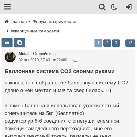
Главная
Форум аквариумистов
Аквариумные самоделки
1
2
3
13
…
Metal
Старейшина
02 окт 2010, 17:43
22480
Баллонная система СО2 своими руками
наконец то я собрал себе баллонную систему СО2,
давно о ней мечтал и мечта свершилась. :-):
в замен баллона я использовал углекислотный
огнетушитель на 5кг. (бесплатно)
редуктор ур 6-6 соединил с огнетушителем при
помощи самодельного переходника, мне его
выточил знакомый токарь, размеры не знаю.