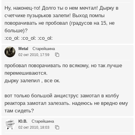
Ну, наконец-то! Долго ты о нем мечтал! Дырку в
счетчике пузырьков залепи! Выход помпы
поворачивать не пробовал (градусов на 15, не
больше)?
:co_ol: :co_ol: :co_ol:
Metal
Старейшина
02 окт 2010, 17:59
пробовал поворачивать по всякому, но так лучше
перемешиваются.
дырку залепил , все ок.
вот только большой анциструс замотал в колбу
реактора замотал залезать. надеюсь не вредно ему
там сидеть?
Ю.В.
Старейшина
02 окт 2010, 18:03