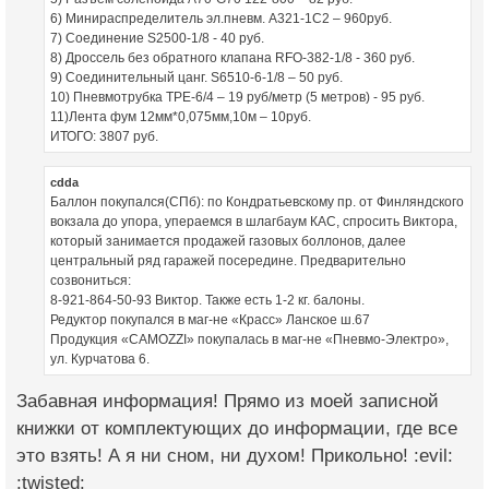
6) Минираспределитель эл.пневм. А321-1С2 – 960руб.
7) Соединение S2500-1/8 - 40 руб.
8) Дроссель без обратного клапана RFO-382-1/8 - 360 руб.
9) Соединительный цанг. S6510-6-1/8 – 50 руб.
10) Пневмотрубка ТРЕ-6/4 – 19 руб/метр (5 метров) - 95 руб.
11)Лента фум 12мм*0,075мм,10м – 10руб.
ИТОГО: 3807 руб.
cdda
Баллон покупался(СПб): по Кондратьевскому пр. от Финляндского
вокзала до упора, упераемся в шлагбаум КАС, спросить Виктора,
который занимается продажей газовых боллонов, далее
центральный ряд гаражей посередине. Предварительно
созвониться:
8-921-864-50-93 Виктор. Также есть 1-2 кг. балоны.
Редуктор покупался в маг-не «Красс» Ланское ш.67
Продукция «CAMOZZI» покупалась в маг-не «Пневмо-Электро»,
ул. Курчатова 6.
Забавная информация! Прямо из моей записной
книжки от комплектующих до информации, где все
это взять! А я ни сном, ни духом! Прикольно! :evil:
:twisted: