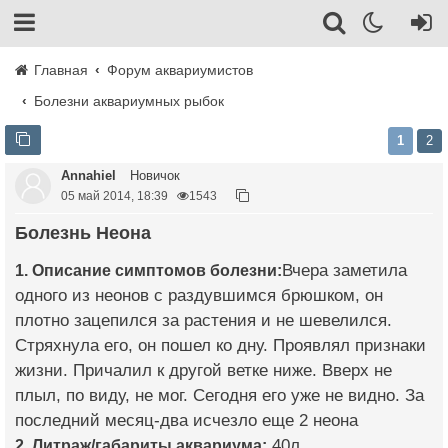
Главная
Форум аквариумистов
Болезни аквариумных рыбок
1
2
Annahiel
Новичок
05 май 2014, 18:39
1543
Болезнь Неона
1. Описание симптомов болезни:
Вчера заметила
одного из неонов с раздувшимся брюшком, он
плотно зацепился за растения и не шевелился.
Стряхнула его, он пошел ко дну. Проявлял признаки
жизни. Причалил к другой ветке ниже. Вверх не
плыл, по виду, не мог. Сегодня его уже не видно. За
последний месяц-два исчезло еще 2 неона
2. Литраж/габариты аквариума:
40л