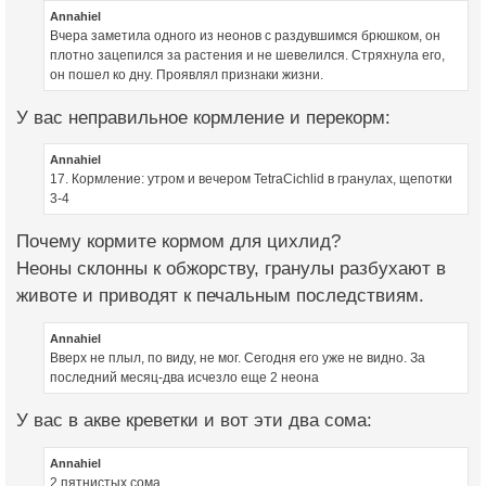
Annahiel
Вчера заметила одного из неонов с раздувшимся брюшком, он
плотно зацепился за растения и не шевелился. Стряхнула его,
он пошел ко дну. Проявлял признаки жизни.
У вас неправильное кормление и перекорм:
Annahiel
17. Кормление: утром и вечером TetraCichlid в гранулах, щепотки
3-4
Почему кормите кормом для цихлид?
Неоны склонны к обжорству, гранулы разбухают в
животе и приводят к печальным последствиям.
Annahiel
Вверх не плыл, по виду, не мог. Сегодня его уже не видно. За
последний месяц-два исчезло еще 2 неона
У вас в акве креветки и вот эти два сома:
Annahiel
2 пятнистых сома