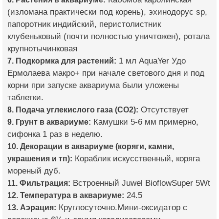
(изломана практически под корень), эхинодорус sp,
папоротник индийский, перистолистник
клубеньковый (почти полностью уничтожен), ротала
крупнотычинковая
7. Подкормка для растений:
1 мл AquaYer Удо
Ермолаева макро+ при начале светового дня и под
корни при запуске аквариума были уложены
таблетки.
8. Подача углекислого газа (CO2):
Отсутствует
9. Грунт в аквариуме:
Камушки 5-6 мм примерно,
сифонка 1 раз в неделю.
10. Декорации в аквариуме (коряги, камни,
украшения и тп):
Кораблик искусственный, коряга
мореный дуб.
11. Фильтрация:
Встроенный Juwel BioflowSuper 5Wt
12. Температура в аквариуме:
24.5
13. Аэрация:
Круглосуточно.Мини-оксидатор с