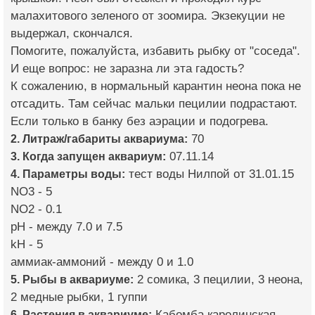
малахитового зеленого от зоомира. Экзекуции не
выдержал, скончался.
Помогите, пожалуйста, избавить рыбку от "соседа".
И еще вопрос: не заразна ли эта гадость?
К сожалению, в нормальный карантин неона пока не
отсадить. Там сейчас мальки пецилии подрастают.
Если только в банку без аэрации и подогрева.
2. Литраж/габариты аквариума:
70
3. Когда запущен аквариум:
07.11.14
4. Параметры воды:
тест воды Нилпой от 31.01.15
NO3 - 5
NO2 - 0.1
pH - между 7.0 и 7.5
kH - 5
аммиак-аммоний - между 0 и 1.0
5. Рыбы в аквариуме:
2 сомика, 3 пецилии, 3 неона,
2 медные рыбки, 1 гуппи
6. Растения в аквариуме:
Кабомба каролинская