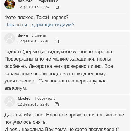
dankora
Старейшина
12 фев 2015, 22:34
Фото плохое. Такой червяк?
Паразиты - дермоцистидиум?
финн
Житель
12 фев 2015, 22:40
Гадость(дермоцистидиум)безусловно заразна.
Подвержены многие мелкие харацинки, неоны
особенно. Лекарства нет-проверено лично. Все
заражённые особи подлежат немедленному
уничтожению. Сам полностью перезапускал
аквариум.
Maskid
Посетитель
12 фев 2015, 22:48
Да, спасибо, оно. Неон все время носится, четко не
получалось снять.
И ведь находила Вау тему, но фото проглядела ((