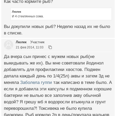
Как часто кормите рыб?
Люлек
И 4 стеклянных сома.
Вы докупили новых рыб? Неделю назад их не было
в списке.
Люлек
Участник
21 фев 2014, 11:03
Да вчера сын принес с мужем новых рыб(не
выкидывать же их). Вы мне советовали йодинол
добавлять для профилактики хвостов. Подмен
делала каждый день по 1/4(25л) аквы и затем 3д не
меняла
Заболела гуппи
так написано в теме было. А
если я добавила эти капсулы я подменном хорошие
бактерии не вылью все заполнив акву обычной
водой? Я грешу мб я водоросли втыкнула и грунт
переворошила?! Токсивека не было купила
биокорин. Рыб кормлю 2р в день(покупала мальков