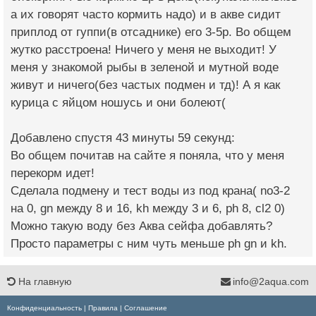
а их говорят часто кормить надо) и в акве сидит
приплод от гуппи(в отсаднике) его 3-5р. Во общем
жутко расстроена! Ничего у меня не выходит! У
меня у знакомой рыбы в зеленой и мутной воде
живут и ничего(без частых подмен и тд)! А я как
курица с яйцом ношусь и они болеют(
Добавлено спустя 43 минуты 59 секунд:
Во общем почитав на сайте я поняла, что у меня
перекорм идет!
Сделала подмену и тест воды из под крана( no3-2
на 0, gn между 8 и 16, kh между 3 и 6, ph 8, cl2 0)
Можно такую воду без Аква сейфа добавлять?
Просто параметры с ним чуть меньше ph gn и kh.
На главную
info@2aqua.com
Конфиденциальность
|
Правила
|
Соглашение