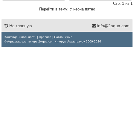
Стр. 1 из 1
Перейти в тему:
У неона пятно
На главную
info@2aqua.com
Конфиденциальность
|
Правила
|
Соглашение
© Aquastatus.ru теперь 2Aqua.com «Форум Аквастатус» 2009-2026