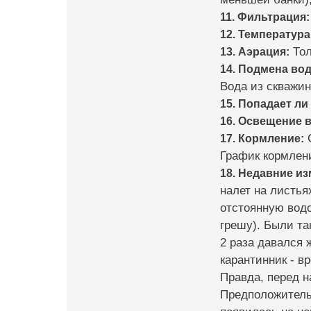
11. Фильтрация:
12. Температура
13. Аэрация:
Тол
14. Подмена во
Вода из скважин
15. Попадает ли
16. Освещение в
17. Кормление:
С
График кормлени
18. Недавние и
налет на листья
отстоянную водо
грешу). Были та
2 раза давался
карантинник - в
Правда, перед н
Предположительн