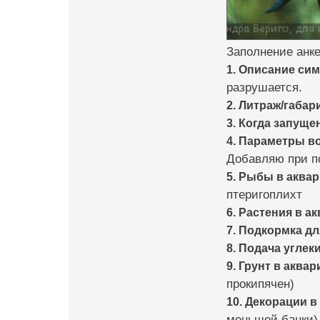
Заполнение анке
1. Описание си
разрушается.
2. Литраж/габар
3. Когда запуще
4. Параметры в
Добавляю при по
5. Рыбы в аква
птеригоплихт
6. Растения в а
7. Подкормка дл
8. Подача углеки
9. Грунт в аквар
прокипячен)
10. Декорации в
меньшей банки),