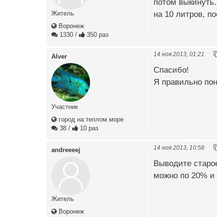
потом выкинуть.
на 10 литров, п
Житель
Воронеж
1330
/
350 раз
14 ноя 2013, 01:21
Alver
Спасибо!
Я правильно по
Участник
город на теплом море
38
/
10 раз
14 ноя 2013, 10:58
andreeeej
Выводите старое
можно по 20% и 
Житель
Воронеж