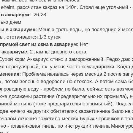
eheim, рассчитан какраз на 140л. Стоял еще угольный 
 в аквариуме:
26-28
ько днем
ды в аквариуме:
Меняю треть воды, но последние 2 меся
ы, отстаивается 1-3 суток.
 прямой свет из окна в аквариум:
Нет
 аквариуме:
2 лампы дневного света
ухой корм Аквариус стикс и замороженный. Редко даю 
я нерегулярный, т.к. у меня часто командировки. Когда 
зменения:
Проблема началась через месяца 2 после запу
х, потом зеленые водоросли на стеклах. А потом сама бо
проводную воду - проблем не было, сейчас есть возмож
кже досажены растения (предварительно их промыла), но
 живой мотыль (тоже предварительно промытый). Подсе
роде ничего на других обитателях карантинника было не 
ачалом лечения заметила мелких бурых червячков в то
о - плавниковая гниль, по инструкции лечила Микопуро