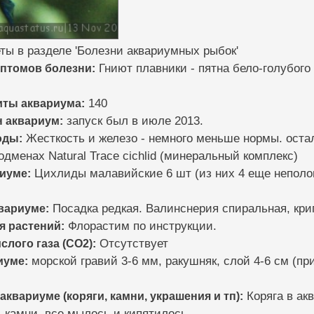
ты в разделе 'Болезни аквариумных рыбок'
мптомов болезни:
Гниют плавники - пятна бело-голубого 
иты аквариума:
140
н аквариум:
запуск был в июле 2013.
оды:
Жесткость и железо - немного меньше нормы. остал
дменах Natural Trace cichlid (минеральный комплекс)
риуме:
Цихлиды малавийские 6 шт (из них 4 еще неполо
квариуме:
Посадка редкая. Валинснерия спиральная, кри
я растений:
Флорастим по инструкции.
слого газа (CO2):
Отсутствует
иуме:
морской гравий 3-6 мм, ракушняк, слой 4-6 см (п
 аквариуме (коряги, камни, украшения и тп):
Коряга в ак
 камни, все мылось и кипятилось.