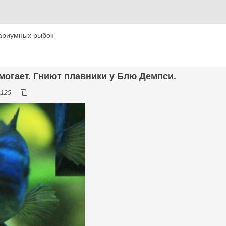
ариумных рыбок
омогает. Гниют плавники у Блю Демпси.
1125