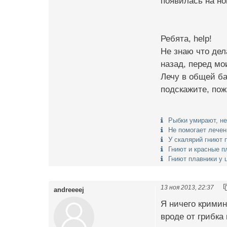
появилась на но
Ребята, help!
Не знаю что дел
назад, перед мо
Лечу в общей ба
подскажите, пож
Рыбки умирают, не
Не помогает лечен
У скалярий гниют 
Гниют и красные п
Гниют плавники у 
13 ноя 2013, 22:37
andreeeej
Я ничего кримин
вроде от грибка