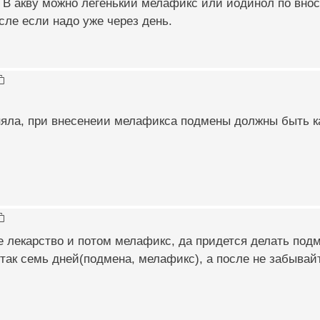
 В акву можно легенький мелафикс или йодинол по вно
осле если надо уже через день.
няла, при внесенеии мелафикса подмены должны быть 
 лекарство и потом мелафикс, да придется делать подм
так семь дней(подмена, мелафикс), а после не забывайт