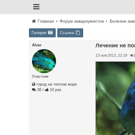
Главная
Форум аквариумистов
Болезни акв
Галерея
Ссылка
Лечение не п
Alver
13 ноя 2013, 22:19
Участник
город на теплом море
38
/
10 раз