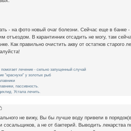
вых.
ать - на фото новый очаг болезни. Сейчас еще в банке 
им отъездом. В карантинник отсадить не могу, там сейча
нке. Как правильно очистить акву от остатков старого л
алуйста!
 помогает лечение - сильно запущенный случай
ие "краснухи" у золотых рыб
плавники
лавники, пассивность.
цихлид. Устала лечить.
ального не вижу, Вы бы лучше воду привели в порядок(
 и сосальщиков, а не от бактерий. Выводить лекарства 