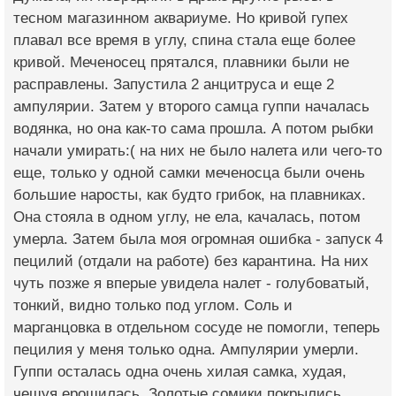
тесном магазинном аквариуме. Но кривой гупех
плавал все время в углу, спина стала еще более
кривой. Меченосец прятался, плавники были не
расправлены. Запустила 2 анцитруса и еще 2
ампулярии. Затем у второго самца гуппи началась
водянка, но она как-то сама прошла. А потом рыбки
начали умирать:( на них не было налета или чего-то
еще, только у одной самки меченосца были очень
большие наросты, как будто грибок, на плавниках.
Она стояла в одном углу, не ела, качалась, потом
умерла. Затем была моя огромная ошибка - запуск 4
пецилий (отдали на работе) без карантина. На них
чуть позже я вперые увидела налет - голубоватый,
тонкий, видно только под углом. Соль и
марганцовка в отдельном сосуде не помогли, теперь
пецилия у меня только одна. Ампулярии умерли.
Гуппи осталась одна очень хилая самка, худая,
чешуя ерошилась. Золотые сомики покрылись