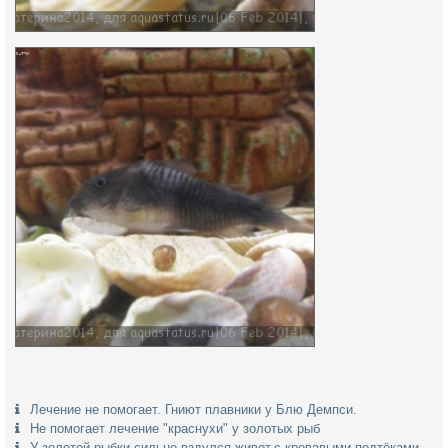
Лечение не помогает. Гниют плавники у Блю Демпси.
Не помогает лечение "краснухи" у золотых рыб
У золотой рыбки сильно вздулся живот,с кровавыми подтёками