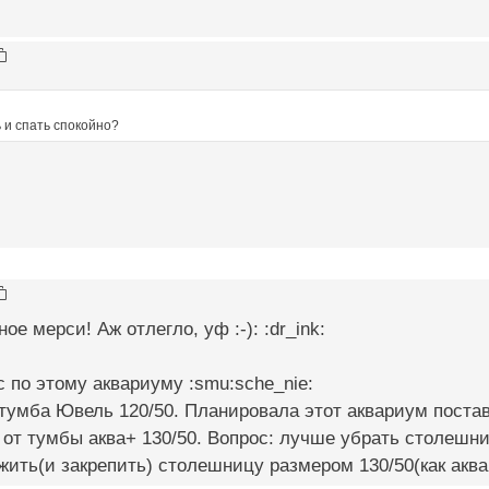
ь и спать спокойно?
е мерси! Аж отлегло, уф :-): :dr_ink:
 по этому аквариуму :smu:sche_nie:
 тумба Ювель 120/50. Планировала этот аквариум поста
от тумбы аква+ 130/50. Вопрос: лучше убрать столешни
жить(и закрепить) столешницу размером 130/50(как акв