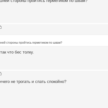
ешней стороны пройтись герметиком по швам?
шней стороны пройтись герметиком по швам?
 так что бес толку.
ичего не трогать и спать спокойно?