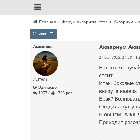
Главная
Форум аквариумистов
Аквариумы и
Ссылка
Аквариум Акв
Амазонка
17 сен 2013, 14:53
Вот что я случа
стоит.
Житель
Итак, боковые с
Одинцово
внизу, а наверх 
1957
/
1735 раз
Брак? Волновать
Сходила тут у н
В общем, ХЭЛП!
Приходит разоч