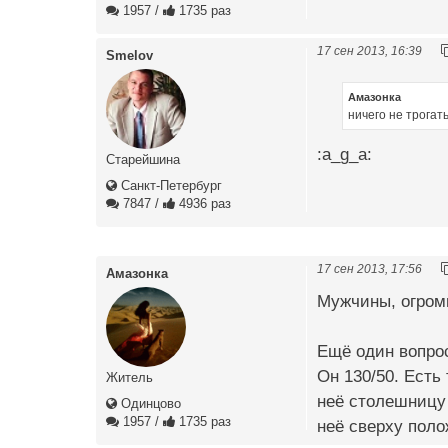
1957
/
1735 раз
17 сен 2013, 16:39
Smelov
Амазонка
ничего не трогат
:a_g_a:
Старейшина
Санкт-Петербург
7847
/
4936 раз
17 сен 2013, 17:56
Амазонка
Мужчины, огромно
Ещё один вопрос
Он 130/50. Есть
Житель
неё столешницу 
Одинцово
1957
/
1735 раз
неё сверху поло