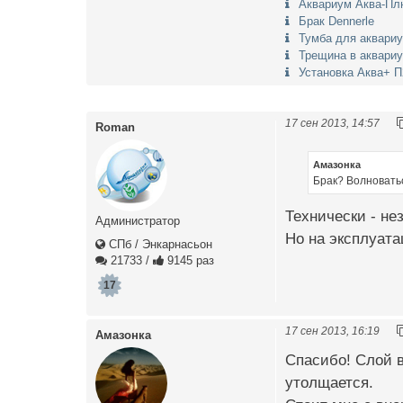
Аквариум Аква-Пл
Брак Dennerle
Тумба для аквариу
Трещина в аквариу
Установка Аква+ П
17 сен 2013, 14:57
Roman
Амазонка
Брак? Волноватьс
Технически - не
Администратор
Но на эксплуата
СПб / Энкарнасьон
21733
/
9145 раз
17
17 сен 2013, 16:19
Амазонка
Спасибо! Слой в 
утолщается.