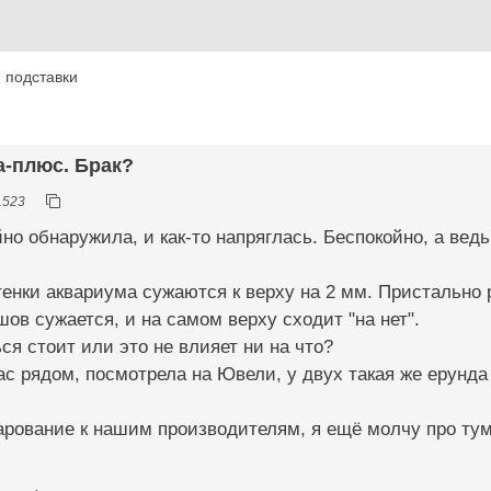
 подставки
а-плюс. Брак?
1523
йно обнаружила, и как-то напряглась. Беспокойно, а вед
тенки аквариума сужаются к верху на 2 мм. Пристально
шов сужается, и на самом верху сходит "на нет".
ся стоит или это не влияет ни на что?
ас рядом, посмотрела на Ювели, у двух такая же ерунда
арование к нашим производителям, я ещё молчу про ту