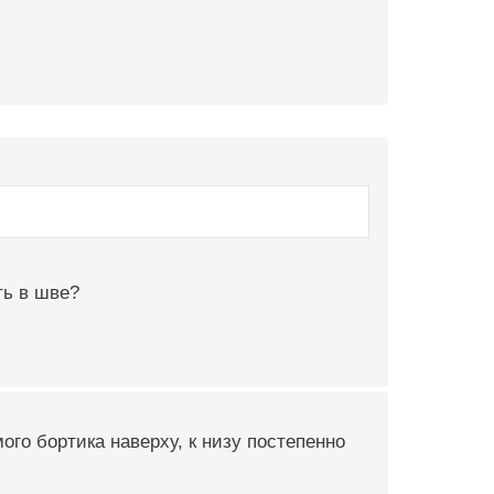
ть в шве?
мого бортика наверху, к низу постепенно