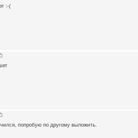
т :-(
шет
нчился, попробую по другому выложить.