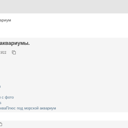
вариум
 аквариумы.
1811
и
и с фото
s
АкваПлюс под морской аквариум