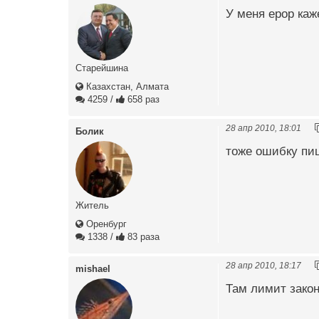
У меня ерор каже
Старейшина
Казахстан, Алмата
4259
/
658 раз
28 апр 2010, 18:01
Болик
тоже ошибку пи
Житель
Оренбург
1338
/
83 раза
28 апр 2010, 18:17
mishael
Там лимит зако