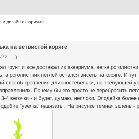
 и дизайн аквариума
ька на ветвистой коряге
1852
ял грунт и все доставал из аквариума, ветка роголистни
ь, а роголистник петлей остался висеть на коряге. И тут
й способ крепления длинностебельки, не требующей уко
направлениях. Почему бы его просто не перебросить петл
3-4 веточки - и будет, думаю, неплохо. Элодейка более к
одобие "узелка" навязать . На рисунке темная зелень - 