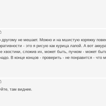
 другому не мешает. Можно и на мшистую коряжку повеси
оративности - это я рисую как курица лапой. А вот аккур
 хвостики, сложив их, может быть, пучком - может быть
адо. В конце концов - проверить - не понравится - что м
уйте, там виднее.