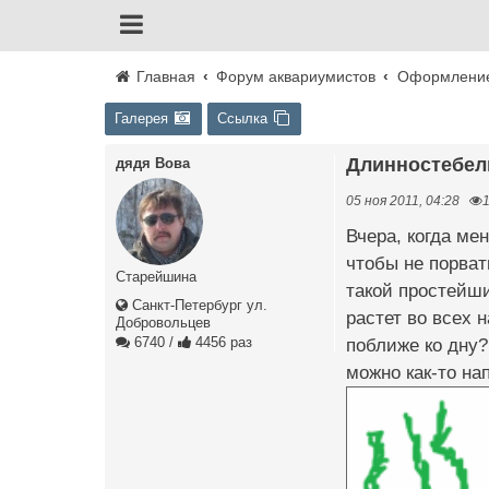
Главная
Форум аквариумистов
Оформление
Галерея
Ссылка
Длинностебел
дядя Вова
05 ноя 2011, 04:28
Вчера, когда мен
чтобы не порват
Старейшина
такой простейши
Санкт-Петербург ул.
растет во всех 
Добровольцев
6740
/
4456 раз
поближе ко дну? 
можно как-то нап