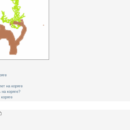
ряге
ет на коряге
 на коряге?
 коряге