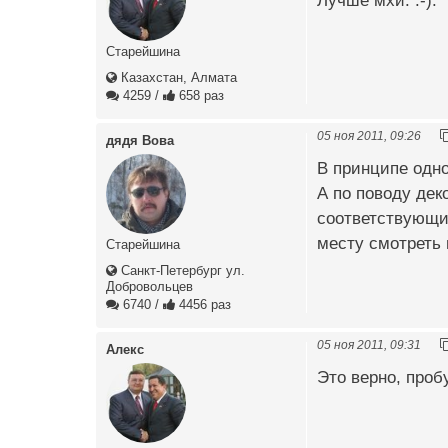
Лучше мхи. :-):
Старейшина
Казахстан, Алмата
4259
/
658 раз
05 ноя 2011, 09:26
дядя Вова
В принципе одно
А по поводу дек
соответствующие
месту смотреть н
Старейшина
Санкт-Петербург ул.
Добровольцев
6740
/
4456 раз
05 ноя 2011, 09:31
Алекс
Это верно, проб