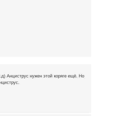
т.д) Анциструс нужен этой коряге ещё. Но
нциструс.