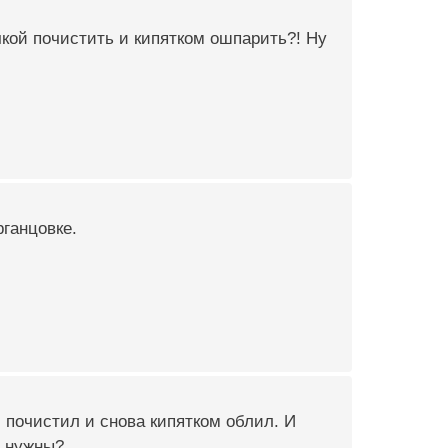
чкой почистить и кипятком ошпарить?! Ну
рганцовке.
, почистил и снова кипятком облил. И
ы нужны?