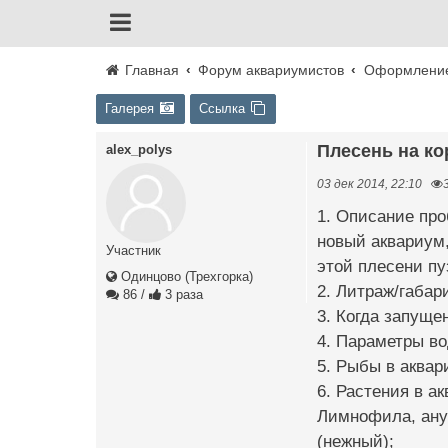
Главная
Форум аквариумистов
Оформление
Галерея
Ссылка
Плесень на ко
alex_polys
03 дек 2014, 22:10
1. Описание про
новый аквариум,
Участник
этой плесени пу
Одинцово (Трехгорка)
2. Литраж/габар
86
/
3 раза
3. Когда запуще
4. Параметры в
5. Рыбы в аквар
6. Растения в а
Лимнофила, ану
(нежный);