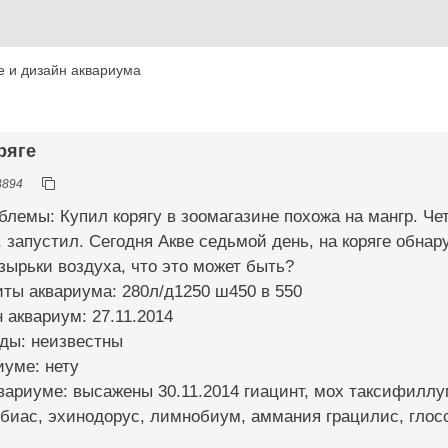
 и дизайн аквариума
ряге
3894
блемы: Купил корягу в зоомагазине похожа на мангр. Че
 запустил. Сегодня Акве седьмой день, на коряге обнар
зырьки воздуха, что это может быть?
иты аквариума: 280л/д1250 ш450 в 550
н аквариум: 27.11.2014
оды: неизвестны
иуме: нету
квариуме: высажены 30.11.2014 гиацинт, мох таксифиллум
биас, эхинодорус, лимнобиум, аммания грацилис, глос