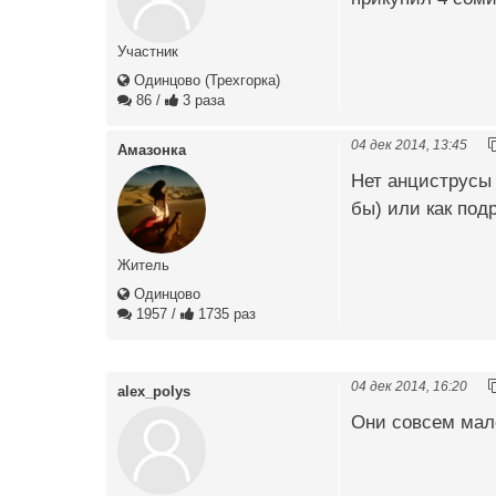
Участник
Одинцово (Трехгорка)
86
/
3 раза
04 дек 2014, 13:45
Амазонка
Нет анциструсы 
бы) или как под
Житель
Одинцово
1957
/
1735 раз
04 дек 2014, 16:20
alex_polys
Они совсем мале