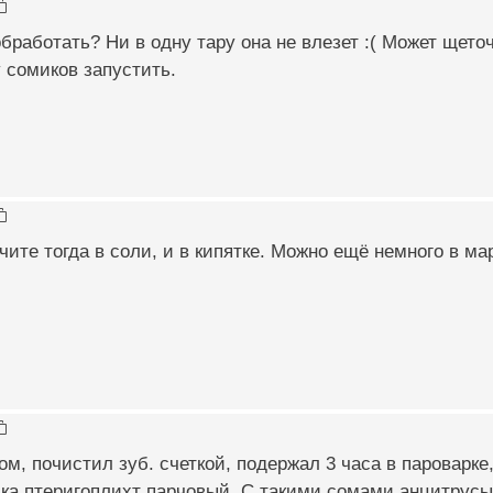
обработать? Ни в одну тару она не влезет :( Может щето
у сомиков запустить.
ите тогда в соли, и в кипятке. Можно ещё немного в ма
м, почистил зуб. счеткой, подержал 3 часа в пароварке
ика птеригоплихт парчовый. С такими сомами анцитрус