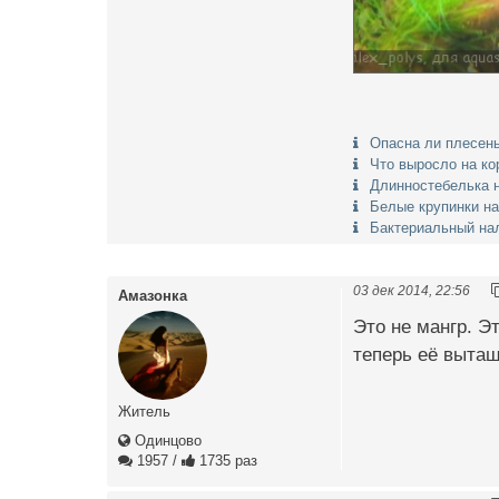
Опасна ли плесень
Что выросло на ко
Длинностебелька н
Белые крупинки на
Бактериальный нал
03 дек 2014, 22:56
Амазонка
Это не мангр. Э
теперь её вытащ
Житель
Одинцово
1957
/
1735 раз