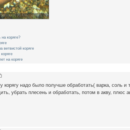
 на коряге?
ряге
а ветвистой коряге
 коряге
ет на коряге
ту корягу надо было получше обработать( варка, соль и 
ить, убрать плесень и обработать, потом в акву, плюс а