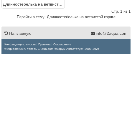
Длинностебелька на ветвистой коряге
Стр. 1 из 1
Перейти в тему:
Длинностебелька на ветвистой коряге
На главную
info@2aqua.com
Конфиденциальность
|
Правила
|
Соглашение
© Aquastatus.ru теперь 2Aqua.com «Форум Аквастатус» 2009-2026