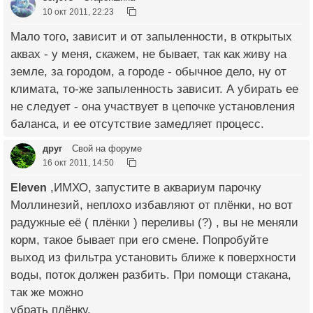
10 окт 2011, 22:23
Мало того, зависит и от запыленности, в открытых
аквах - у меня, скажем, не бывает, так как живу на
земле, за городом, а городе - обычное дело, ну от
климата, то-же запыленность зависит. А убирать ее
не следует - она участвует в цепочке установления
баланса, и ее отсутствие замедляет процесс.
друг
Свой на форуме
16 окт 2011, 14:50
Eleven
,ИМХО, запустите в аквариум парочку
Моллинезий, неплохо избавляют от плёнки, но вот
радужные её ( плёнки ) переливы (?) , вы не меняли
корм, такое бывает при его смене. Попробуйте
выход из фильтра установить ближе к поверхности
воды, поток должен разбить. При помощи стакана,
так же можно
убрать плёнку.