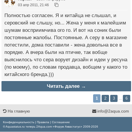
03 апр 2011, 21:46
Полностью согласен. Я и китайца не слышал, и
серовский не слышу, но... Жена у меня к малейшим
шумам восприимчива ого го. И вот на соник были
постоянные жалобы. Постоянные. А серу в магазине
потестили, дома поставили - жена довольна все в
порядке. А вчера были на птичке, так вобще
выяснилось что сера ворует дизайн и идеи у ресуна
(по моему), по словам продавца, вобщем у какого то
китайского бренда.)))
Читать далее →
1
2
3
6
…
На главную
info@2aqua.com
Конфиденциальность
|
Правила
|
Соглашение
© Aquastatus.ru теперь 2Aqua.com «Форум Аквастатус» 2009-2026