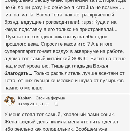
Совершенно бесшумные, претензий за полтора года
не было ни разу. Но себе же я китайца не возьму!...
:za_da_va_la: Взяла Tetra, как же, раскрученный
брэнд, ведущие производители!. :ups: Куда и на
какую подставку я его только не пристраивала!...
Шум как от холодильника выпуска 50х годов
прошлого века. Спросите каков итог? А в итоге
супераппарат гоняет воздух в аквариуме на работе,
а дома тот самый китайский SONIC. Висит на стене
над моей кроватью.
Тишь да гладь да Божья
благодать...
Только распылитель лучше все-таки от
Tetra, от них пузырьки мелкие и шума от пузырьков
намного меньше.
Kapitan
Свой на форуме
03 апр 2011, 21:33
У меня стоял тот самый, хваленый вами соник.
Жена каждый день пилила меня что нить сделал,
ибо реально как холодильник. Вообщем уже