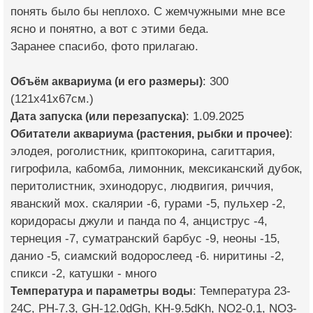
понять было бы неплохо. С жемчужными мне все
ясно и понятно, а вот с этими беда.
Заранее спасибо, фото прилагаю.
Объём аквариума (и его размеры)
: 300
(121x41x67см.)
Дата запуска (или перезапуска)
: 1.09.2025
Обитатели аквариума (растения, рыбки и прочее)
:
элодея, роголистник, криптокорина, сагиттария,
гигрофила, кабомба, лимонник, мексиканский дубок,
перитолистник, эхинодорус, людвигия, риччия,
яванский мох. скалярии -6, гурами -5, пульхер -2,
коридорасы джули и панда по 4, анциструс -4,
тернеция -7, суматранский барбус -9, неоны -15,
данио -5, сиамский водорослеед -6. ниритины -2,
спикси -2, катушки - много
Температура и параметры воды
: Температура 23-
24С, PН-7.3, GH-12.0dGh, KH-9.5dKh, NO2-0,1, NO3-