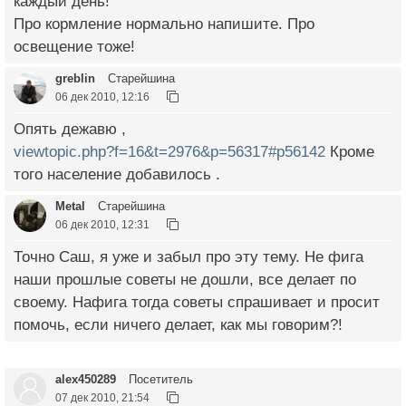
каждый день!
Про кормление нормально напишите. Про
освещение тоже!
greblin
Старейшина
06 дек 2010, 12:16
Опять дежавю ,
viewtopic.php?f=16&t=2976&p=56317#p56142
Кроме
того население добавилось .
Metal
Старейшина
06 дек 2010, 12:31
Точно Саш, я уже и забыл про эту тему. Не фига
наши прошлые советы не дошли, все делает по
своему. Нафига тогда советы спрашивает и просит
помочь, если ничего делает, как мы говорим?!
alex450289
Посетитель
07 дек 2010, 21:54