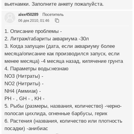
вьетнамки. Заполните анкету пожалуйста.
alex450289
Посетитель
06 дек 2010, 01:46
1. Описание проблемы -
2. Литраж/габариты аквариума -30л
3. Когда запущен (дата, если аквариуму более
месяца/описание как производился запуск, если
менее месяца) -4 месяца назад, кипячение грунта
4. Параметры воды:незнаю
NO3 (Нитраты) -
NO2 (Нитриты) -
NH4 (Аммиак) -
PH - , GH - , KH -
5. Рыбы (размеры, названия, количество) -черно-
полосая цихлида, огненные барбусы, герик
6. Растения (названия, количество или плотность
посадки) -анибиас