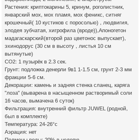
Растения: криптокарины 5, кринум, роголистник,
январский мох, мох пламя, мох феникс, ситняг
крошечный( 10 кустиков с поросолью) , людвигия,
элодея зубчатая, хигрофила (вроде)),Апоногетон
мадагаскарский(второй раз цветонос выпускает),
эхинодорус (30 см в высоту , листья 10 см
вытянутые)
СО2: 1 пузырёк в 2.3 сек.
Грунт: подложка денерли 9в1 1-1.5 см, грунт 2-3 мм
фракции 5-6 см.
Декорации: камень и задняя стенка сланец, каряга
"лоза" (выварена в насыщенном растворимый соли
16 часов, вымачена 6 суток)
Фильтрация: внутренний фильтр JUWEL (родной,
был в комплекте)
Температура: 24-26°с
Аэрация: нет
Подмены воды: 20% в неделю