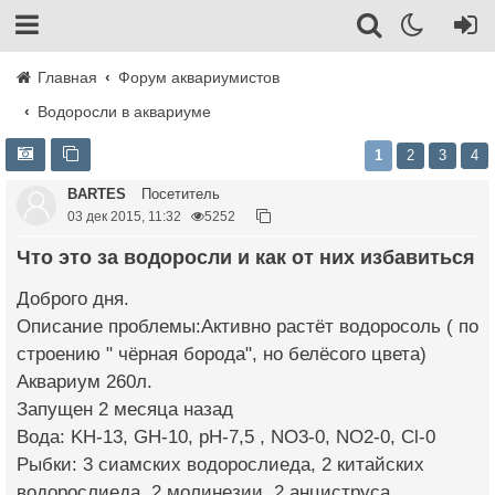
Главная
Форум аквариумистов
Водоросли в аквариуме
1
2
3
4
BARTES
Посетитель
03 дек 2015, 11:32
5252
Что это за водоросли и как от них избавиться
Доброго дня.
Описание проблемы:Активно растёт водоросоль ( по
строению " чёрная борода", но белёсого цвета)
Аквариум 260л.
Запущен 2 месяца назад
Вода: KH-13, GH-10, pH-7,5 , NO3-0, NO2-0, Cl-0
Рыбки: 3 сиамских водорослиеда, 2 китайских
водорослиеда, 2 молинезии, 2 анциструса.