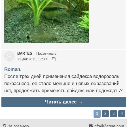
BARTES
Посетитель
13 дек 2015, 17:30
Roman
,
После трёх дней применения сайдекса водоросоль
покраснела. её стало меньше и новых образований
нет, продолжить применять сайдекс или подождать?
Читать далее →
1
2
3
4
На главную
info@2aqua.com