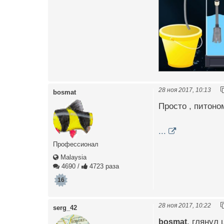
28 ноя 2017, 10:13
bosmat
Просто , питоном
...
Профессионал
Malaysia
4690
/
4723 раза
16
28 ноя 2017, 10:22
serg_42
bosmat
, глянул 