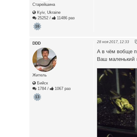
Старейшина
Kyiv, Ukraine
25252
/
11486 раз
16
28 ноя 2017, 12:33
DDD
А в чём вобще п
Ваш маленький в
Житель
Бийск
1784
/
1067 раз
13