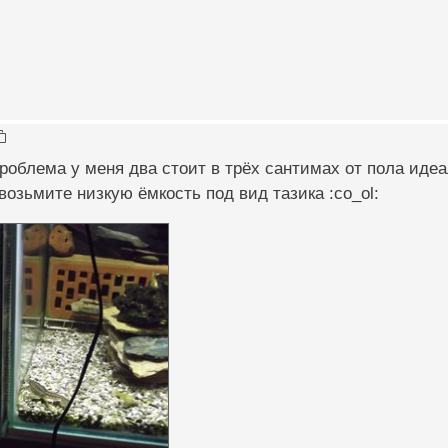
роблема у меня два стоит в трёх сантимах от пола идеа
озьмите низкую ёмкость под вид тазика :co_ol: