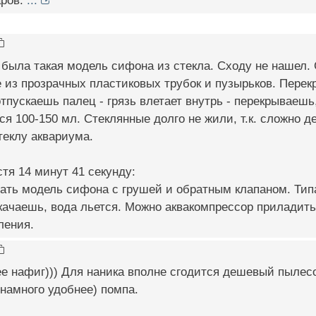
аров.
...
была такая модель сифона из стекла. Сходу не нашел. 
 из прозрачных пластиковых трубок и пузырьков. Пере
отпускаешь палец - грязь влетает внутрь - перекрываеш
ся 100-150 мл. Стеклянные долго не жили, т.к. сложно д
теклу аквариума.
тя 14 минут 41 секунду:
ть модель сифона с грушей и обратным клапаном. Типа
качаешь, вода льется. Можно аквакомпрессор приладит
ления.
ее нафиг))) Для наника вполне сгодится дешевый пылес
 намного удобнее) помпа.