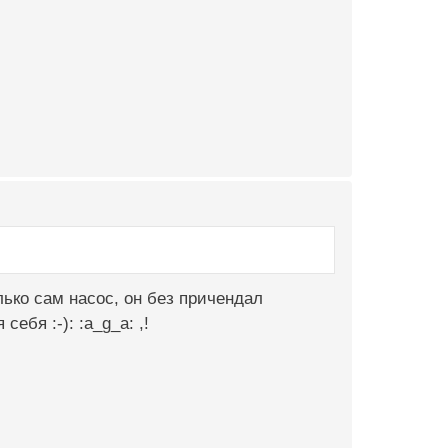
лько сам насос, он без причендал
ебя :-): :a_g_a: ,!