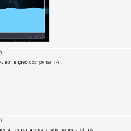
, вот видео состряпал :-) .
цены - глаза реально округлились :sh_ok: