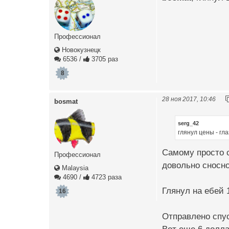
Профессионал
Новокузнецк
6536
/
3705 раз
8
28 ноя 2017, 10:46
bosmat
serg_42
глянул цены - гл
Самому просто с
Профессионал
довольно сносно 
Malaysia
4690
/
4723 раза
Глянул на ебей
16
Отправлено спус