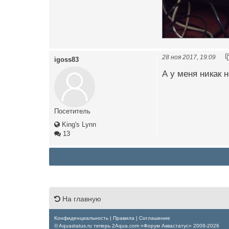
28 ноя 2017, 19:09
igoss83
А у меня никак 
Посетитель
King's Lynn
13
На главную
Конфиденциальность
|
Правила
|
Соглашение
© Aquastatus.ru теперь 2Aqua.com «Форум Аквастатус» 2009-2026