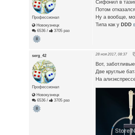
Сифонил в тази
Потом отказался
Ну а вообще, мо
Профессионал
Типа как у
DDD
Новокузнецк
6536
/
3705 раз
8
28 ноя 2017, 08:37
serg_42
Вот, заботливые
Две круглые бат
На алиэкспрессе
Профессионал
Новокузнецк
6536
/
3705 раз
8