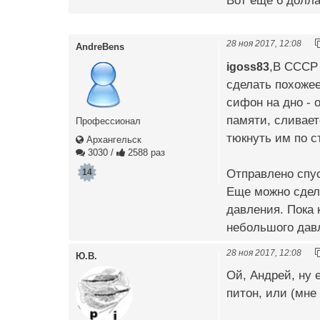
Вот еще 6 долл
28 ноя 2017, 12:08
AndreBens
igoss83
,В СССР 
сделать похожее
сифон на дно - 
памяти, сливает
Профессионал
тюкнуть им по с
Архангельск
3030
/
2588 раз
Отправлено спус
14
Еще можно сдела
давления. Пока 
небольшого дав
28 ноя 2017, 12:08
Ю.В.
Ой, Андрей, ну 
питон, или (мне