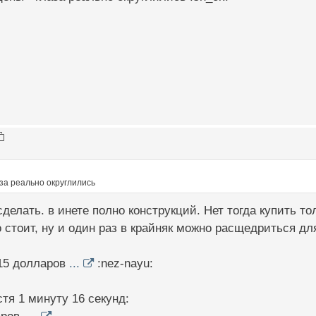
аза реально округлились
делать. в инете полно конструкций. Нет тогда купить то
стоит, ну и один раз в крайняк можно расщедриться для с
 15 долларов
...
:nez-nayu:
тя 1 минуту 16 секунд: