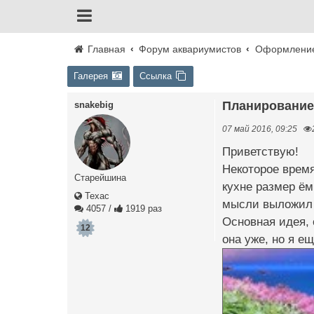
Главная
Форум аквариумистов
Оформление
Галерея
Ссылка
Планирование
snakebig
07 май 2016, 09:25
Приветствую!
Некоторое время
Старейшина
кухне размер ём
Техас
мысли выложил
4057
/
1919 раз
Основная идея, 
12
она уже, но я ещ