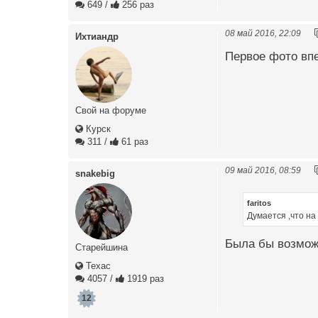
649
/
256 раз
08 май 2016, 22:09
Ихтиандр
Первое фото впе
Свой на форуме
Курск
311
/
61 раз
09 май 2016, 08:59
snakebig
faritos
Думается ,что н
Была бы возможн
Старейшина
Техас
4057
/
1919 раз
12