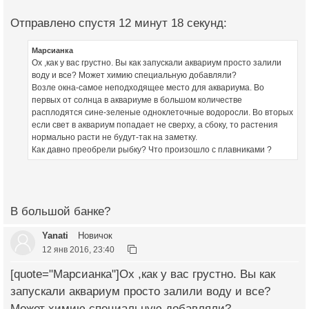
Отправлено спустя 12 минут 18 секунд:
Марсианка
Ох ,как у вас грустно. Вы как запускали аквариум просто залили
воду и все? Может химию специальную добавляли?
Возле окна-самое неподходящее место для аквариума. Во
первых от солнца в аквариуме в большом количестве
расплодятся сине-зеленые одноклеточные водоросли. Во вторых
если свет в аквариум попадает не сверху, а сбоку, то растения
нормально расти не будут-так на заметку.
Как давно преобрели рыбку? Что произошло с плавниками ?
В большой банке?
Yanati
Новичок
12 янв 2016, 23:40
[quote="Марсианка"]Ох ,как у вас грустно. Вы как
запускали аквариум просто залили воду и все?
Может химию специальную добавляли?