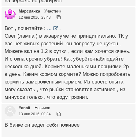
на зеркало не реагирует
Марсианка
Участник
12 янв 2016, 23:43
Вот , почитайте :
...
.
Свет (лампа ) в аквариуме не принципиально, ТК у
вас нет живых растений -он попросту не нужен .
Можете вкл на 1,2 в сутки , если вам хочется очень.
И с окна срочно убрать! Как уберёте-наблюдайте
несколько дней. Кормите маленькими порциями 2р
в день. Каким кормом кормите? Можно попробовать
кормить замороженным кормом. Из своего опыта
могу сказать , что рыбки становятся активнее , из
минусов только , что воду грязнит.
Yanati
Новичок
13 янв 2016, 00:34
В банке он ведет себя поживее