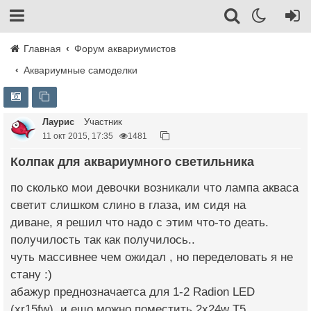
Главная
Форум аквариумистов
Аквариумные самоделки
Лаурис
Участник
11 окт 2015, 17:35
1481
Колпак для аквариумного светильника
по сколько мои девочки возникали что лампа акваса
светит слишком слино в глаза, им сидя на
диванe, я решил что надо с этим что-то деать.
получилость так как получилось..
чуть массивнее чем ожидал , но переделовать я не
стану :)
абажур преднозначаетса для 1-2 Radion LED
(xr15fw), и ещо можно поместить 2x24w T5