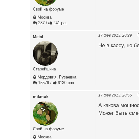
Свой на форуме
Москва
287
/
241 раз
17 фев 2013, 20:29
Metal
Не в кассу, но б
Старейшина
Мордовия, Рузаевка
15576
/
6130 раз
17 фев 2013, 20:55
mikmuk
А какова мощно
Может быть смес
Свой на форуме
Москва