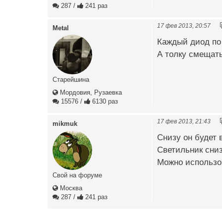
287
/
241 раз
17 фев 2013, 20:57
Metal
Каждый диод по 
А толку смещать
Старейшина
Мордовия, Рузаевка
15576
/
6130 раз
17 фев 2013, 21:43
mikmuk
Снизу он будет 
Светильник сниз
Можно использо
Свой на форуме
Москва
287
/
241 раз