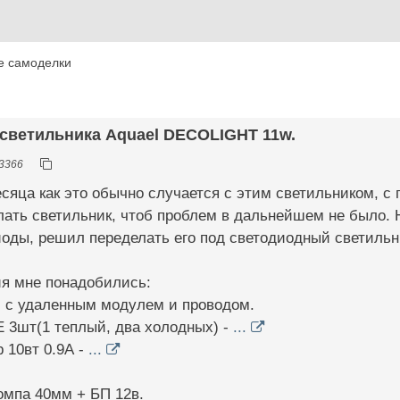
е самоделки
 светильника Aquael DECOLIGHT 11w.
3366
сяца как это обычно случается с этим светильником, с 
ать светильник, чтоб проблем в дальнейшем не было. Н
оды, решил переделать его под светодиодный светильн
ия мне понадобились:
, с удаленным модулем и проводом.
 3шт(1 теплый, два холодных) -
...
 10вт 0.9А -
...
омпа 40мм + БП 12в.