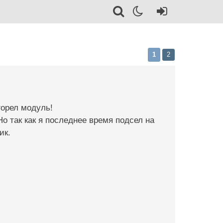
1
2
горел модуль!
о так как я последнее время подсел на
ик.