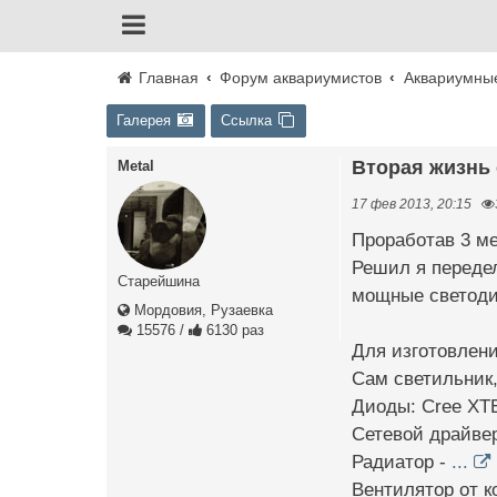
Главная
Форум аквариумистов
Аквариумны
Галерея
Ссылка
Вторая жизнь
Metal
17 фев 2013, 20:15
Проработав 3 ме
Решил я передел
Старейшина
мощные светоди
Мордовия, Рузаевка
15576
/
6130 раз
Для изготовлен
Сам светильник
Диоды: Cree ХТЕ
Сетевой драйвер
Радиатор -
...
Вентилятор от к