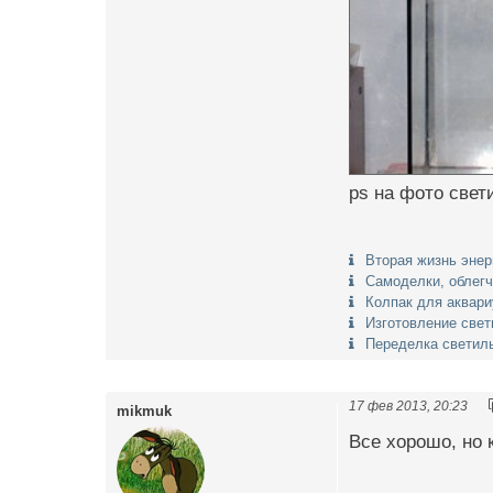
ps на фото свет
Вторая жизнь энер
Самоделки, облег
Колпак для аквари
Изготовление свет
Переделка светиль
17 фев 2013, 20:23
mikmuk
Все хорошо, но к