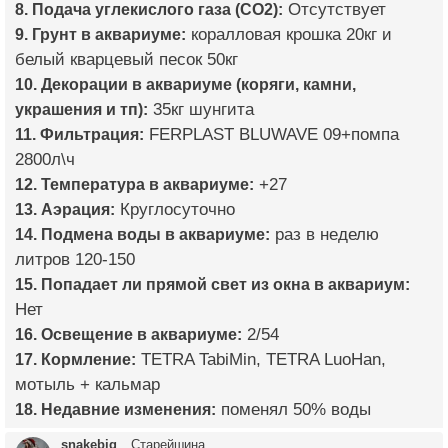
8. Подача углекислого газа (CO2):
Отсутствует
9. Грунт в аквариуме:
коралловая крошка 20кг и
белый кварцевый песок 50кг
10. Декорации в аквариуме (коряги, камни,
украшения и тп):
35кг шунгита
11. Фильтрация:
FERPLAST BLUWAVE 09+помпа
2800л\ч
12. Температура в аквариуме:
+27
13. Аэрация:
Круглосуточно
14. Подмена воды в аквариуме:
раз в неделю
литров 120-150
15. Попадает ли прямой свет из окна в аквариум:
Нет
16. Освещение в аквариуме:
2/54
17. Кормление:
TETRA TabiMin, TETRA LuoHan,
мотыль + кальмар
18. Недавние изменения:
поменял 50% воды
snakebig
Старейшина