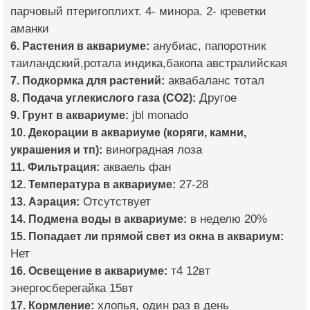
парчовый птеригоплихт. 4- минора. 2- креветки
аманки
6. Растения в аквариуме:
анубиас, папоротник
таиландский,ротала индика,бакопа австралийская
7. Подкормка для растений:
аквабаланс тотал
8. Подача углекислого газа (CO2):
Другое
9. Грунт в аквариуме:
jbl monado
10. Декорации в аквариуме (коряги, камни,
украшения и тп):
виноградная лоза
11. Фильтрация:
акваель фан
12. Температура в аквариуме:
27-28
13. Аэрация:
Отсутствует
14. Подмена воды в аквариуме:
в неделю 20%
15. Попадает ли прямой свет из окна в аквариум:
Нет
16. Освещение в аквариуме:
т4 12вт
энергосберегайка 15вт
17. Кормление:
хлопья, один раз в день