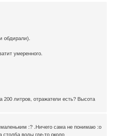
и обдирали).
ватит умеренного.
на 200 литров, отражатели есть? Высота
 маленьким :? .Ничего сама не понимаю :o
а столба воды где-то около