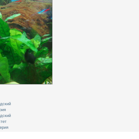
ндский
рия
ндский
стет
ерия