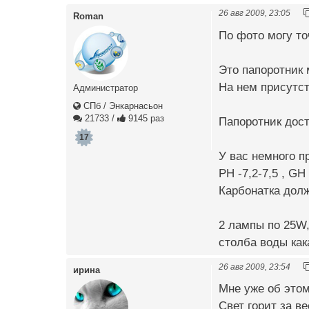
26 авг 2009, 23:05
Roman
По фото могу то
Это папоротник
На нем присутст
Администратор
СПб / Энкарнасьон
21733
/
9145 раз
Папоротник дост
17
У вас немного п
PH -7,2-7,5 , GH 
Карбонатка дол
2 лампы по 25W,
столба воды как
26 авг 2009, 23:54
ирина
Мне уже об этом
Свет горит за в