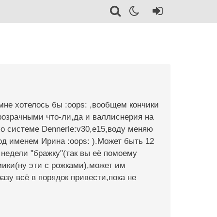
к мне хотелось бы :oops: ,вообщем кончики
прозрачными что-ли,да и валлиснерия на
по системе Dennerle:v30,e15,воду меняю
од именем Ирина :oops: ).Может быть 12
 недели "бражку"(так вы её помоему
мики(ну эти с рожками),может им
азу всё в порядок привести,пока не