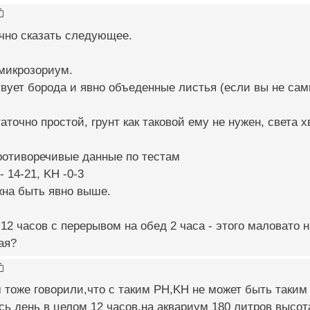
чно сказать следующее.
 микрозориум.
вует борода и явно объеденные листья (если вы не сам
аточно простой, грунт как таковой ему не нужен, света х
ротиворечивые данные по тестам
- 14-21, KH -0-3
жна быть явно выше.
12 часов с перерывом на обед 2 часа - этого маловато 
ая?
 тоже говорили,что с таким PH,KH не может быть таким
есь день в целом 12 часов,на аквариум 180 литров высот