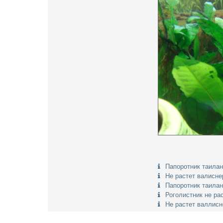
Папоротник таила
Не растет валисне
Папоротник таила
Роголистник не ра
Не растет валлисн