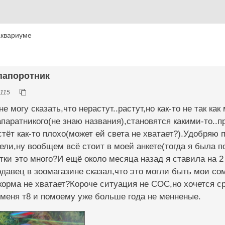
аквариуме
 папоротник
115
е могу сказать,что нерастут..растут,но как-то не так ка
апаратникого(не знаю названия),становятся какими-то..
тёт как-то плохо(может ей света не хватает?).Удобряю 
дели,ну вообщем всё стоит в моей анкете(тогда я была п
утки это много?И ещё около месяца назад я ставила на 2
одавец в зоомагазине сказал,что это могли быть мои со
корма не хватает?Короче ситуация не СОС,но хочется ср
меня т8 и помоему уже больше года не менненые.