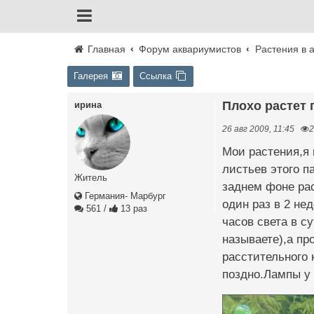
Главная
Форум аквариумистов
Растения в 
Галерея
Ссылка
Плохо растет
ирина
26 авг 2009, 11:45
2
Мои растения,я н
листьев этого п
Житель
заднем фоне рас
Германия- Марбург
один раз в 2 не
561
/
13 раз
часов света в с
называете),а пр
расстительного 
поздно.Лампы у 