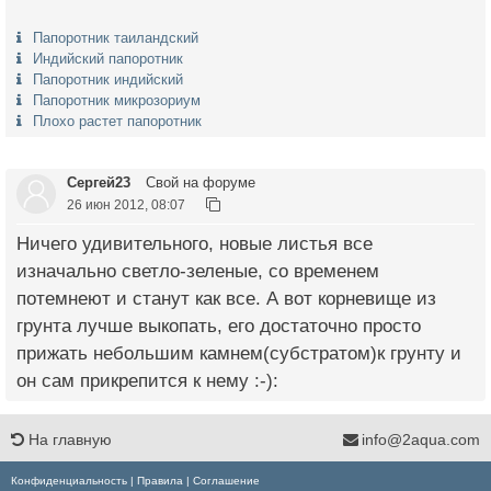
Папоротник таиландский
Индийский папоротник
Папоротник индийский
Папоротник микрозориум
Плохо растет папоротник
Сергей23
Свой на форуме
26 июн 2012, 08:07
Ничего удивительного, новые листья все
изначально светло-зеленые, со временем
потемнеют и станут как все. А вот корневище из
грунта лучше выкопать, его достаточно просто
прижать небольшим камнем(субстратом)к грунту и
он сам прикрепится к нему :-):
На главную
info@2aqua.com
Конфиденциальность
|
Правила
|
Соглашение