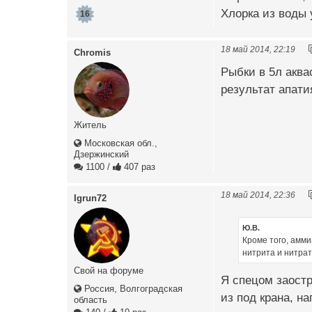
Хлорка из воды 
16
18 май 2014, 22:19
Chromis
Рыбки в 5л аква
результат апатия
Житель
Московская обл.,
Дзержинский
1100
/
407 раз
18 май 2014, 22:36
Igrun72
Ю.В.
Кроме того, амми
нитрита и нитрат
Свой на форуме
Я спецом заостр
Россия, Волгоградская
из под крана, н
область