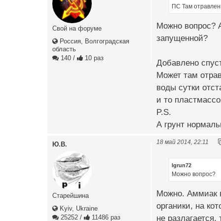
ПС Там отравлени
Можно вопрос? А
Свой на форуме
запущенной?
Россия, Волгоградская
область
140
/
10 раз
Добавлено спуст
Может там отрав
воды сутки отст
и то пластмассо
P.S.
А грунт нормал
18 май 2014, 22:11
Ю.В.
Igrun72
Можно вопрос?
Можно. Аммиак в
Старейшина
органики, на ко
Kyiv, Ukraine
не разлагается, 
25252
/
11486 раз