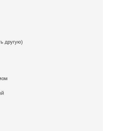
ть другую)
умом
ый