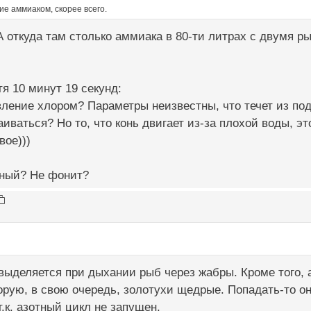
е аммиаком, скорее всего.
 откуда там столько аммиака в 80-ти литрах с двумя р
я 10 минут 19 секунд:
ление хлором? Параметры неизвестны, что течет из под
аиваться? Но то, что конь двигает из-за плохой воды, эт
вое)))
ьный? Не фонит?
ыделяется при дыхании рыб через жабры. Кроме того, 
торую, в свою очередь, золотухи щедрые. Попадать-то он
т.к. азотный цикл не запущен.