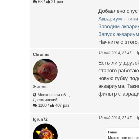
68
/
21 раз
Добавлено спуст
Аквариум - типи
Заводим аквари
Запуск аквариум
Начните с этого.
18 май 2014, 21:45
Chromis
Есть ли у друзе
старого работаю
новую губку под
аквариума. Таки
Житель
фильтр с аэраци
Московская обл.,
Дзержинский
1100
/
407 раз
18 май 2014, 21:47
Igrun72
Fame
Может они прост