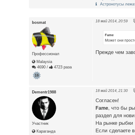
Астронотусы лежа
18 май 2014, 20:59
bosmat
Fame
Может они прост
Прежде чем заво
Профессионал
Malaysia
4690
/
4723 раза
16
18 май 2014, 21:30
Dementr1988
Согласен!
Fame
, что бы р
раздел для нови
На рынке рыбки 
Участник
Если сделаете в
Караганда