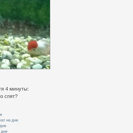
тя 4 минуты:
о спят?
не
ат на дне
 дне
 дне