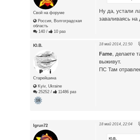
Ну да, устали ла
Свой на форуме
заваливаясь на 
Россия, Волгоградская
область
140
/
10 раз
18 май 2014, 21:50
Ю.В.
Fame
, делаете 
выживут.
ПС Там отравлен
Старейшина
Kyiv, Ukraine
25252
/
11486 раз
16
18 май 2014, 22:04
Igrun72
Ю.В.