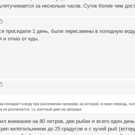
улетучивается за несколько часов. Суток более чем дос
се просидели 1 день, были пересажены в холодную воду
 и отказ от еды.
ак попадает в воду при разложении органики, на которую, в свою очередь, з
а не разлагается, т.к. азотный цикл не запущен.
ил внимание на 80 литров, две рыбки и всего один день
агрел кипятильником до 25 градусов и с кучей рыб (кото