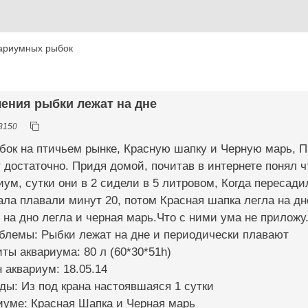
ариумных рыбок
ления рыбки лежат на дне
8150
бок на птичьем рынке, Красную шапку и Черную марь, 
 достаточно. Придя домой, почитав в интернете понял ч
ум, сутки они в 2 сидели в 5 литровом, Когда пересад
ала плавали минут 20, потом Красная шапка легла на дн
 на дно легла и черная марь.Что с ними ума не приложу
облемы: Рыбки лежат на дне и периодически плавают
иты аквариума: 80 л (60*30*51h)
н аквариум: 18.05.14
ды: Из под крана настоявшаяся 1 сутки
иуме: Красная Шапка и Черная марь