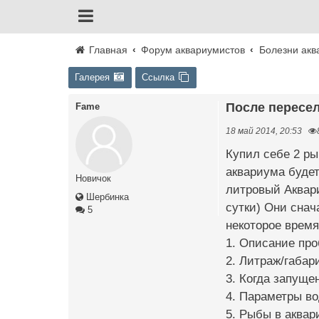
Главная
Форум аквариумистов
Болезни акв
Галерея
Ссылка
После пересе
Fame
18 май 2014, 20:53
Купил себе 2 ры
аквариума будет
Новичок
литровый Аквари
Шербинка
сутки) Они снач
5
некоторое время
1. Описание пр
2. Литраж/габар
3. Когда запуще
4. Параметры во
5. Рыбы в аквар