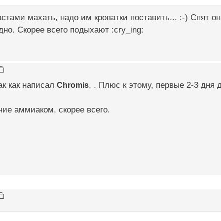
стами махать, надо им кроватки поставить... :-) Спят он
дно. Скорее всего подыхают :cry_ing:
так как написал
Chromis
, . Плюс к этому, первые 2-3 дня
ие аммиаком, скорее всего.