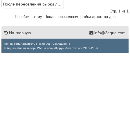
После переселения рыбки лежат на дне
Стр. 1 из 1
Перейти в тему:
После переселения рыбки лежат на дне
На главную
info@2aqua.com
Конфиденциальность
|
Правила
|
Соглашение
© Aquastatus.ru теперь 2Aqua.com «Форум Аквастатус» 2009-2026