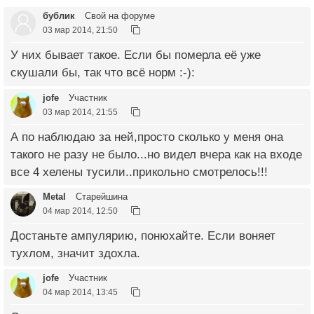
бублик
Свой на форуме
03 мар 2014, 21:50
У них бывает такое. Если бы померла её уже
скушали бы, так что всё норм :-):
jofe
Участник
03 мар 2014, 21:55
А по наблюдаю за ней,просто сколько у меня она
такого не разу не было...но видел вчера как на входе
все 4 хелены тусили..прикольно смотрелось!!!
Metal
Старейшина
04 мар 2014, 12:50
Достаньте ампулярию, понюхайте. Если воняет
тухлом, значит здохла.
jofe
Участник
04 мар 2014, 13:45