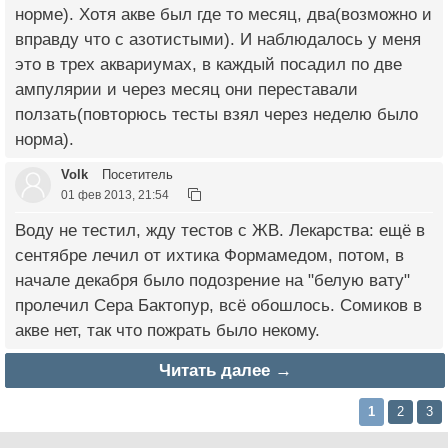
норме). Хотя акве был где то месяц, два(возможно и
вправду что с азотистыми). И наблюдалось у меня
это в трех аквариумах, в каждый посадил по две
ампулярии и через месяц они переставали
ползать(повторюсь тесты взял через неделю было
норма).
Volk
Посетитель
01 фев 2013, 21:54
Воду не тестил, жду тестов с ЖВ. Лекарства: ещё в
сентябре лечил от ихтика Формамедом, потом, в
начале декабря было подозрение на "белую вату"
пролечил Сера Бактопур, всё обошлось. Сомиков в
акве нет, так что пожрать было некому.
Читать далее →
1
2
3