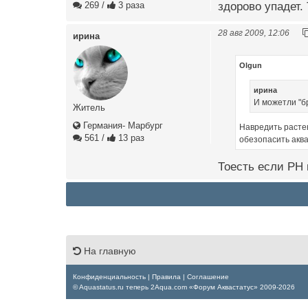
здорово упадет.
269
/
3 раза
28 авг 2009, 12:06
ирина
Olgun
ирина
И можетли "б
Житель
Германия- Марбург
Навредить растен
561
/
13 раз
обезопасить аква
Тоесть если PH 
На главную
Конфиденциальность
|
Правила
|
Соглашение
© Aquastatus.ru теперь 2Aqua.com «Форум Аквастатус» 2009-2026