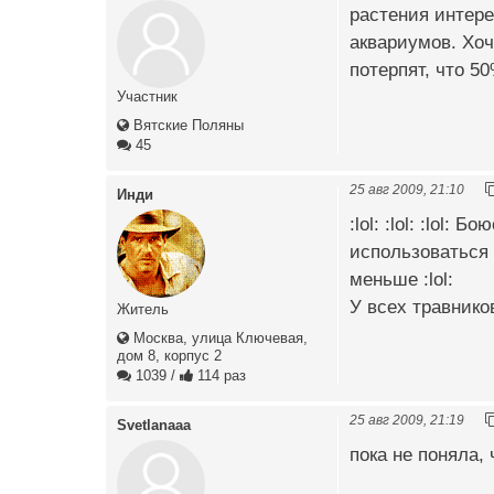
растения интер
аквариумов. Хоч
потерпят, что 5
Участник
Вятские Поляны
45
25 авг 2009, 21:10
Инди
:lol: :lol: :lol
использоваться 
меньше :lol:
У всех травнико
Житель
Москва, улица Ключевая,
дом 8, корпус 2
1039
/
114 раз
25 авг 2009, 21:19
Svetlanaaa
пока не поняла, 