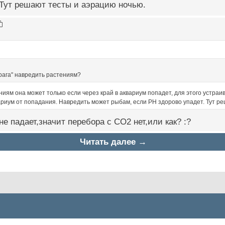
 Тут решают тесты и аэрацию ночью.
рага" навредить растениям?
иям она может только если через край в аквариум попадет, для этого устра
риум от попадания. Навредить может рыбам, если PH здорово упадет. Тут р
не падает,значит перебора с CO2 нет,или как? :?
Читать далее →