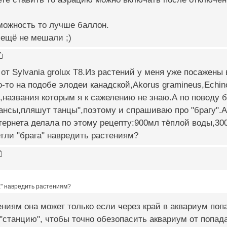
можность то лучше баллон.
 ещё не мешали ;)
от Sylvania grolux T8.Из растений у меня уже посажены
-то на подобе элодеи канадской,Akorus gramineus,Echinod
,названия которым я к сажелению не знаю.А по поводу 
ансы,пляшут танцы",поэтому и спрашиваю про "брагу".А
тернета делала по этому рецепту:900мл тёплой воды,300
тли "брага" навредить растениям?
а" навредить растениям?
ниям она может только если через край в аквариум попа
"станцию", чтобы точно обезопасить аквариум от попад