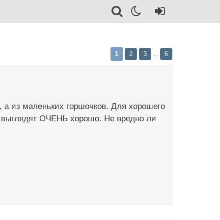
1
2
3
6
…
а, а из маленьких горшочков. Для хорошего
я выглядят ОЧЕНЬ хорошо. Не вредно ли