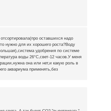
о отсортировала(про оставшихся надо
,что нужно для их хорошего роста?Воду
 большая),система удобрения по системе
пература воды 26°C,свет-12 часов.У меня
эрации,нужна она или нет,и какую роль в
оего аквариума применять,без
я света. А так будет СО2 "выветривать"