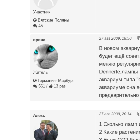
Участник
Вятские Поляны
45
27 авг 2009, 18:50
ирина
В новом аквариу
будет ещё совет
меняю регулярно
Dennerle,лампы 
Житель
аквариум типа "
Германия- Марбург
561
/
13 раз
аквариуме она в
предварительно
27 авг 2009, 20:14
Алекс
1 Сколько ламп 
2 Какие растени
3 Если СО2 буде