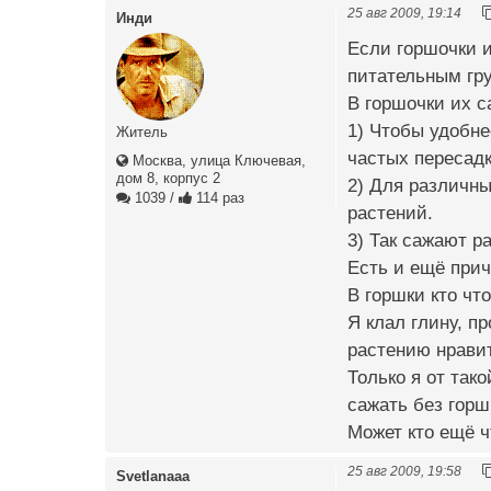
25 авг 2009, 19:14
Инди
Если горшочки 
питательным гру
В горшочки их с
1) Чтобы удобне
Житель
частых пересадк
Москва, улица Ключевая,
дом 8, корпус 2
2) Для различны
1039
/
114 раз
растений.
3) Так сажают р
Есть и ещё прич
В горшки кто чт
Я клал глину, п
растению нравит
Только я от так
сажать без горш
Может кто ещё ч
25 авг 2009, 19:58
Svetlanaaa