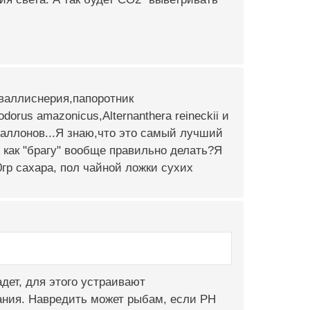
 валлиснерия,папоротник
orus amazonicus,Alternanthera reineckii и
баллонов...Я знаю,что это самый лучший
 как "брагу" вообще правильно делать?Я
гр сахара, пол чайной ложки сухих
дет, для этого устраивают
ания. Навредить может рыбам, если PH