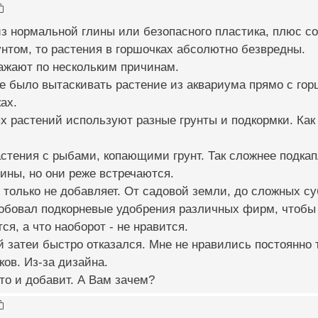
из нормальной глины или безопасного пластика, плюс с
нтом, то растения в горшочках абсолютно безвредны.
ажают по нескольким причинам.
е было вытаскивать растение из аквариума прямо с горш
ах.
х растений используют разные грунты и подкормки. Как
астения с рыбами, копающими грунт. Так сложнее подкап
ины, но они реже встречаются.
о только не добавляет. От садовой земли, до сложных 
робовал подкорневые удобрения различных фирм, чтобы
ся, а что наоборот - не нравится.
ой затеи быстро отказался. Мне не нравились постоянно
ков. Из-за дизайна.
то и добавит. А Вам зачем?