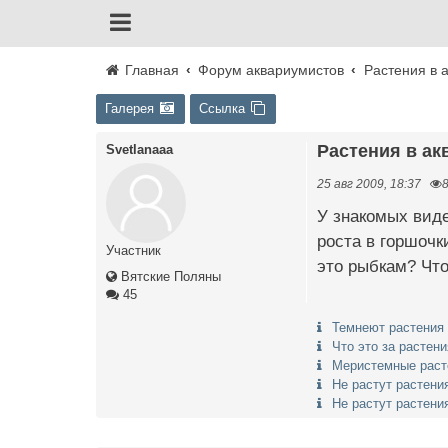
Главная
Форум аквариумистов
Растения в 
Галерея
Ссылка
Растения в а
Svetlanaaa
25 авг 2009, 18:37
У знакомых виде
роста в горшочк
Участник
это рыбкам? Чт
Вятские Поляны
45
Темнеют растения
Что это за растен
Меристемные раст
Не растут растени
Не растут растени