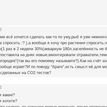
ме всё хочется сделать как-то по уму,рыб я уже немног
а спросить :? ),а вообще я хочу про растения спросить
(1 раз в 2 недели 30%(аквариум 180л,заселённость не
поставила на днях новые,вмонтировали отражатели,тем
огородик"(так вы его помоему называете?).Как на счёт а
ообще играет?И по поводу "браги",есть смысл её для м
 сделанных на CO2 тестов?
и какие?
я хотите?
те ставить то аэрацию можно включать после отключени