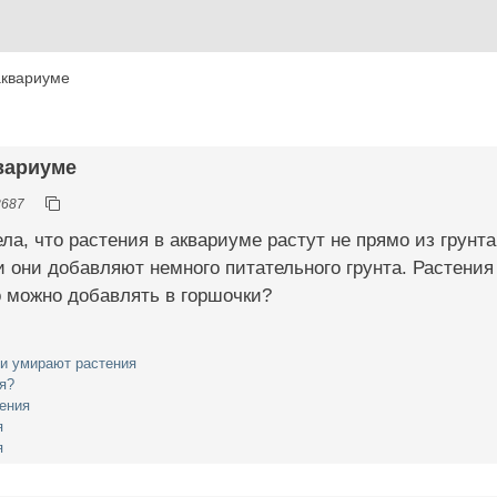
аквариуме
квариуме
8687
ла, что растения в аквариуме растут не прямо из грунт
и они добавляют немного питательного грунта. Растени
о можно добавлять в горшочки?
 и умирают растения
ия?
ения
я
я