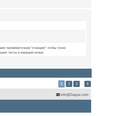
ивают промежуточную "станцию", чтобы точно
ешают тесты и аэрацию ночью.
1
2
3
6
…
info@2aqua.com