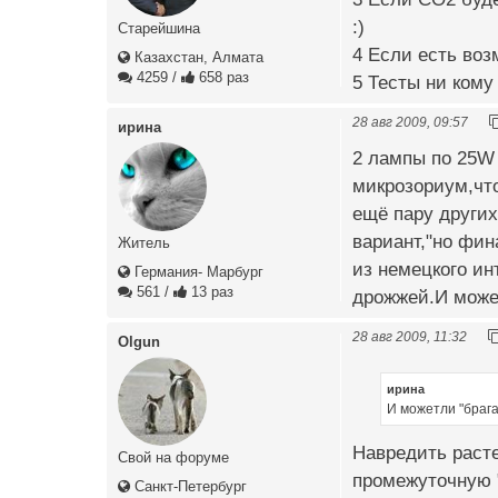
:)
Старейшина
4 Если есть воз
Казахстан, Алмата
4259
/
658 раз
5 Тесты ни кому
28 авг 2009, 09:57
ирина
2 лампы по 25W 
микрозориум,что
ещё пару других
вариант,"но фин
Житель
из немецкого ин
Германия- Марбург
561
/
13 раз
дрожжей.И може
28 авг 2009, 11:32
Olgun
ирина
И можетли "браг
Навредить расте
Свой на форуме
промежуточную 
Санкт-Петербург