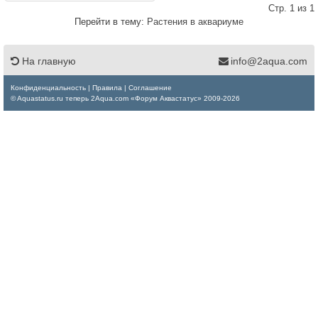
Стр. 1 из 1
Перейти в тему:
Растения в аквариуме
На главную
info@2aqua.com
Конфиденциальность
|
Правила
|
Соглашение
© Aquastatus.ru теперь 2Aqua.com «Форум Аквастатус» 2009-2026