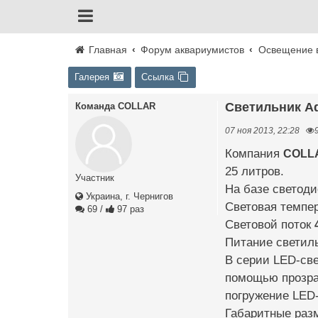
Главная
Форум аквариумистов
Освещение 
Галерея
Ссылка
Светильник A
Команда COLLAR
07 ноя 2013, 22:28
Компания
COLL
25 литров.
Участник
На базе светод
Украина, г. Чернигов
Световая темпе
69
/
97 раз
Световой поток
Питание светиль
В серии LED-све
помощью прозрач
погружение LED-
Габаритные раз