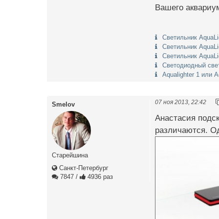
Вашего аквариу
Светильник AquaLi
Светильник AquaLi
Светильник AquaLi
Светодиодный свет
Aqualighter 1 или A
07 ноя 2013, 22:42
Smelov
Анастасия подск
различаются. Од
Старейшина
Санкт-Петербург
7847
/
4936 раз