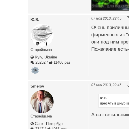
07 ноя 2013, 22:45
Ю.В.
Очень приличный
фирменных из "к
они под ним прек
Пожелание есть-
Старейшина
Kyiv, Ukraine
25252
/
11486 раз
16
07 ноя 2013, 22:46
Smelov
Ю.В.
врезАть в шнур к
А на светильник
Старейшина
Санкт-Петербург
7847
/
4936 раз