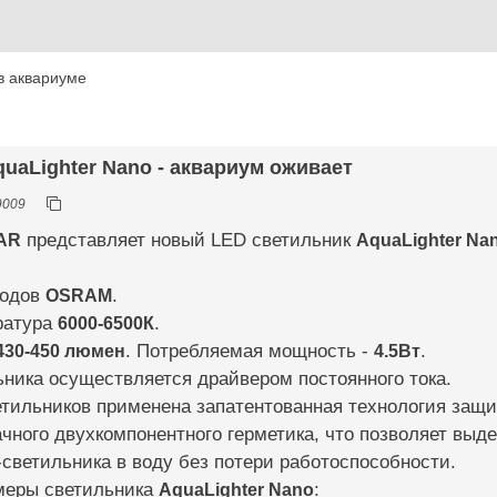
в аквариуме
quaLighter Nano - аквариум оживает
9009
AR
представляет новый LED светильник
AquaLighter Na
иодов
OSRAM
.
ратура
6000-6500К
.
430-450 люмен
. Потребляемая мощность -
4.5Вт
.
ника осуществляется драйвером постоянного тока.
тильников применена запатентованная технология защит
ного двухкомпонентного герметика, что позволяет выд
светильника в воду без потери работоспособности.
меры светильника
AquaLighter Nano
: