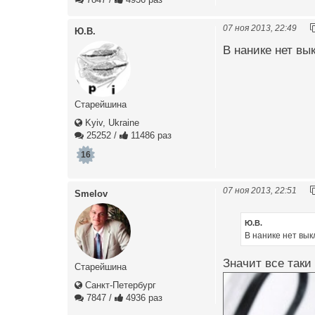
07 ноя 2013, 22:49
Ю.В.
В нанике нет вы
Старейшина
Kyiv, Ukraine
25252
/
11486 раз
16
07 ноя 2013, 22:51
Smelov
Ю.В.
В нанике нет вы
Значит все таки
Старейшина
Санкт-Петербург
7847
/
4936 раз