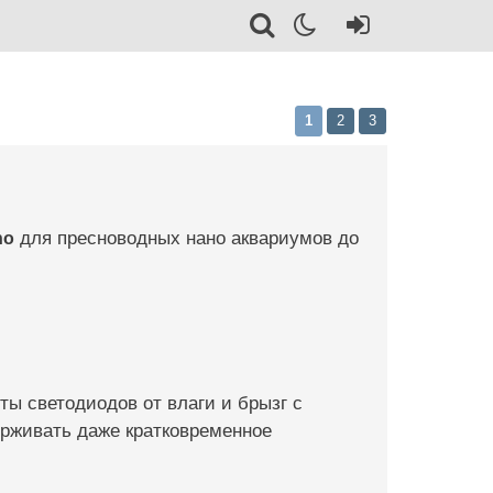
1
2
3
no
для пресноводных нано аквариумов до
ы светодиодов от влаги и брызг с
ерживать даже кратковременное