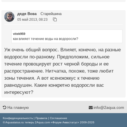
дядя Вова
Старейшина
05 май 2013, 08:23
vitek959
как влияет течение воды на водоросли?
Уж очень общий вопрос. Влияет, конечно, на разные
водоросли по-разному. Предположим, сильное
течение провоцирует рост черной бороды и ее
распространение. Нитчатка, похоже, тоже любит
зоны течения. А вот ксенококкус к течению
равнодушен. Какие конкретно водоросли вас
интересуют?
На главную
info@2aqua.com
Конфиденциальность
|
Правила
|
Соглашение
© Aquastatus.ru теперь 2Aqua.com «Форум Аквастатус» 2009-2026