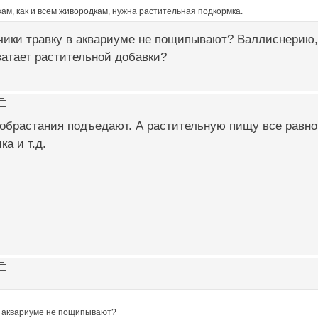
кам, как и всем живородкам, нужна растительная подкормка.
чики травку в аквариуме не пощипывают? Валлиснерию, 
хватает растительной добавки?
обрастания подъедают. А растительную пищу все равно
а и т.д.
 в аквариуме не пощипывают?