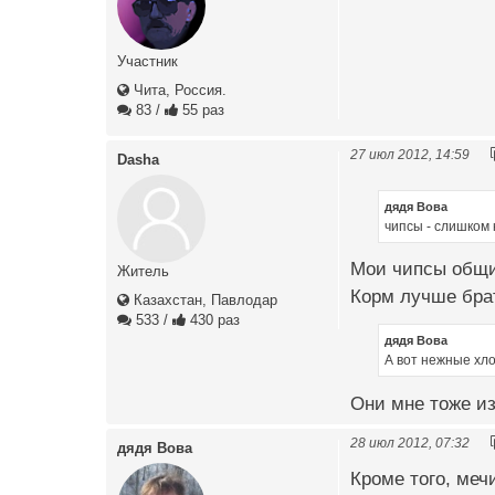
Участник
Чита, Россия.
83
/
55 раз
27 июл 2012, 14:59
Dasha
дядя Вова
чипсы - слишком
Мои чипсы общи
Житель
Корм лучше бра
Казахстан, Павлодар
533
/
430 раз
дядя Вова
А вот нежные хлоп
Они мне тоже из
28 июл 2012, 07:32
дядя Вова
Кроме того, меч