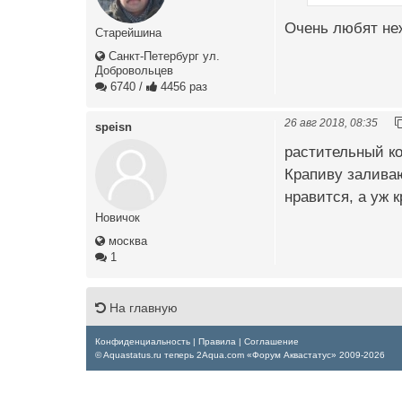
Очень любят не
Старейшина
Санкт-Петербург ул.
Добровольцев
6740
/
4456 раз
26 авг 2018, 08:35
speisn
растительный ко
Крапиву заливаю
нравится, а уж 
Новичок
москва
1
На главную
Конфиденциальность
|
Правила
|
Соглашение
© Aquastatus.ru теперь 2Aqua.com «Форум Аквастатус» 2009-2026