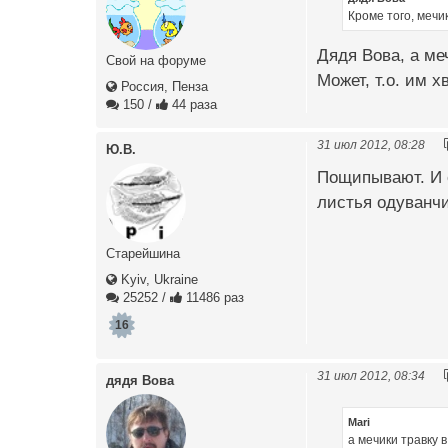
Кроме того, мечи
Дядя Вова, а ме
Свой на форуме
Может, т.о. им 
Россия, Пенза
150
/
44 раза
31 июл 2012, 08:28
Ю.В.
Пощипывают. И 
листья одуванчик
Старейшина
Kyiv, Ukraine
25252
/
11486 раз
16
31 июл 2012, 08:34
дядя Вова
Mari
а мечики травку