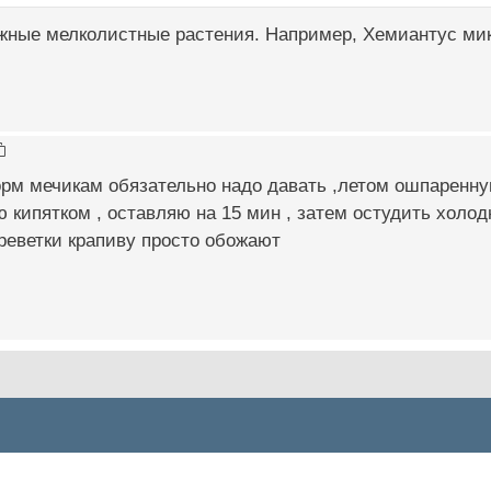
жные мелколистные растения. Например, Хемиантус ми
рм мечикам обязательно надо давать ,летом ошпаренну
 кипятком , оставляю на 15 мин , затем остудить холод
креветки крапиву просто обожают