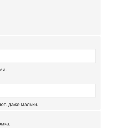
ми.
ют, даже мальки.
рмка.