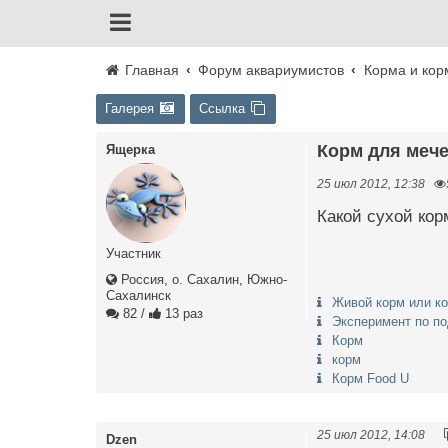
Главная
Форум аквариумистов
Корма и кор
Галерея
Ссылка
Корм для меч
Ящерка
25 июл 2012, 12:38
Какой сухой кор
Участник
Россия, о. Сахалин, Южно-
Сахалинск
Живой корм или к
82
/
13 раз
Эксперимент по п
Корм
корм
Корм Food U
25 июл 2012, 14:08
Dzen