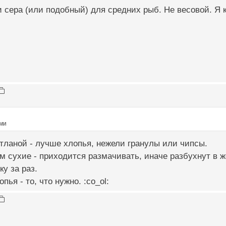
 сера (или подобный) для средних рыб. Не весовой. Я
ми
тланой - лучше хлопья, нежели гранулы или чипсы.
 сухие - приходится размачивать, иначе разбухнут в ж
ку за раз.
пья - то, что нужно. :co_ol: