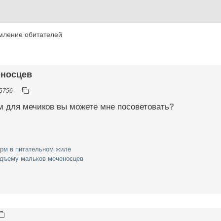
мление обитателей
еносцев
5756
м для мечиков вы можете мне посоветовать?
орм в питательном жиле
одъему мальков меченосцев