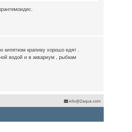
крантемоидес.
ю кипятком крапиву хорошо едят .
ной водой и в аквариум , рыбкам
info@2aqua.com