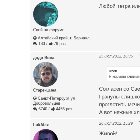
Любой тетра или
Свой на форуме
Алтайский край, г. Барнаул
183
/
79 раз
25 июл 2012, 16:35
дядя Вова
Dzen
Я кормлю хлопья
Согласен со Све
Старейшина
Гранулы слишком
Санкт-Петербург ул.
Добровольцев
проглотить мечи
6740
/
4456 раз
А вот нежные хло
26 июл 2012, 15:29
LukAlex
Живой!