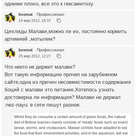
одними плохо, все это к гексамитозу.
bosmat
Профессионал
24 мар 2012, 18:37
Цихлиды Малави,можно ли их, постоянно кормить
артемией ,мотылем?
bosmat
Профессионал
25 мар 2012, 12:27
Что некто не держит малави?
Вот такую информацию прочел на зарубежном
сайте,одна из причин несовместимости содержания
боций с малави это питание.Хотелось узнать
достоверна ли информация? Малави не держал
:nez-nayu: в сети пишут разное.
Whilst they do consume a certain amount of green foods, the natural
diet of Botiine loaches mainly consists of ‘meaty’ foods such as insect
larvae, worms, and crustaceans. Malawi cichlids have adapted to eat
the food that their environment provides, and in the aquarium, will eat