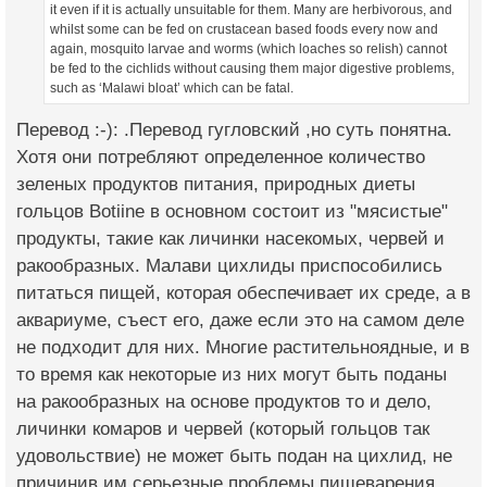
it even if it is actually unsuitable for them. Many are herbivorous, and
whilst some can be fed on crustacean based foods every now and
again, mosquito larvae and worms (which loaches so relish) cannot
be fed to the cichlids without causing them major digestive problems,
such as ‘Malawi bloat’ which can be fatal.
Перевод :-): .Перевод гугловский ,но суть понятна.
Хотя они потребляют определенное количество
зеленых продуктов питания, природных диеты
гольцов Botiine в основном состоит из "мясистые"
продукты, такие как личинки насекомых, червей и
ракообразных. Малави цихлиды приспособились
питаться пищей, которая обеспечивает их среде, а в
аквариуме, съест его, даже если это на самом деле
не подходит для них. Многие растительноядные, и в
то время как некоторые из них могут быть поданы
на ракообразных на основе продуктов то и дело,
личинки комаров и червей (который гольцов так
удовольствие) не может быть подан на цихлид, не
причинив им серьезные проблемы пищеварения,