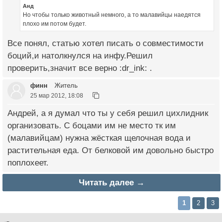
Анд
Но чтобы только животный немного, а то малавийцы наедятся
плохо им потом будет.
Все понял, статью хотел писать о совместимости
боций,и натолкнулся на инфу.Решил
проверить,значит все верно :dr_ink: .
финн
Житель
25 мар 2012, 18:08
Андрей, а я думал что ты у себя решил цихлидник
организовать. С боцами им не место тк им
(малавийцам) нужна жёсткая щелочная вода и
растительная еда. От белковой им довольно быстро
поплохеет.
Читать далее →
1
2
3