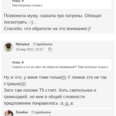
Vitaliy_R
Там патроны голые:)
Позвонила мужу, сказала про патроны. Обещал
посмотреть :-): .
Спасибо, что обратили на это внимание:)!
Наталья
Старейшина
18 мар 2012, 22:07
Vitaliy_R
Серега а ты на свет не обратил внимания!? Там патроны голые:)
Ну и что, у меня тоже голые))) У люмок это не так
страшно)))
Зато там похоже Т5 стоят. Хоть светильник и
громоздкий, но мне в общей сложности
предложение понравилось :a_g_a:
Smelov
Старейшина