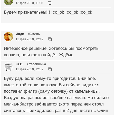
13 фев 2010, 11:06
Будем признательны!!! :co_ol: :co_ol: :co_ol:
Инди
Житель
13 фев 2010, 12:49
Интересное решение, хотелось бы посмотреть
воочию, но и фото пойдёт. Ждёмс.
Ю.В.
Старейшина
13 фев 2010, 12:59
Буду рад, если кому-то пригодится. Вначале,
вместо той сетки, которую Вы сейчас видите я
поставил филтр (саму сеточку) от капельницы.
Воздух она распыляет вообще на туман. Но сильно
мелкая-бастро забивается (хотя перед ней стоял
синтапон). Приходилось раз в 2 дня чистить. Один