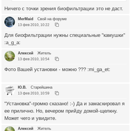
Ничего с точки зрения биофильтрации это не даст.
MerMaid
Свой на форуме
13 фев 2010, 10:22
Для биофильтрации нужны специальные "камушки"
:a_g_a:
Алексей
Житель
13 фев 2010, 10:54
Фото Вашей установки - можно ??? :mi_ga_et:
Ю.В.
Старейшина
13 фев 2010, 10:59
"Установка"-громко сказано! :-) Да и замаскировал я
ее прилично. Но, вечером прийду домой-щелкну.
Может чего и увидите.
Алексей
Житель