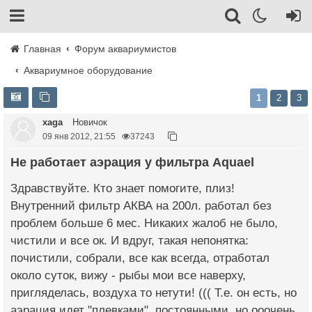
Главная
Форум аквариумистов
Аквариумное оборудование
1
2
3
xaga
Новичок
09 янв 2012, 21:55
37243
Не работает аэрация у фильтра Aquael
Здравствуйте. Кто знает помогите, плиз!
Внутренний фильтр АКВА на 200л. работал без
проблем больше 6 мес. Никаких жалоб не было,
чистили и все ок. И вдруг, такая непонятка:
почистили, собрали, все как всегда, отработал
около суток, вижу - рыбы мои все наверху,
пригляделась, воздуха то нетути! ((( Т.е. он есть, но
аэрация идет "плевками", постоянными, но ооочень