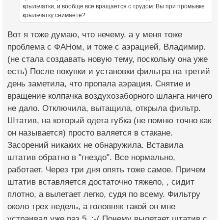
крыльчатки, и вообще все вращается с трудом. Вы при промывке
крыльчатку снимаете?
Вот я тоже думаю, что нечему, а у меня тоже
проблема с ФАНом, и тоже с аэрацией, Владимир.
(не стала создавать новую тему, поскольку она уже
есть) После покупки и установки фильтра на третий
день заметила, что пропала аэрация. Снятие и
вращение колпачка воздухозаборного шланга ничего
не дало. Отключила, вытащила, открыла фильтр.
Штатив, на который одета губка (не помню точно как
он называется) просто валяется в стакане.
Засорений никаких не обнаружила. Вставила
штатив обратно в "гнездо". Все нормально,
работает. Через три дня опять тоже самое. Причем
штатив вставляется достаточно тяжело, , сидит
плотно, а вылетает легко, судя по всему. Фильтру
около трех недель, а головняк такой он мне
устраивал уже раз 5. :-( Почему вылетает штатив с