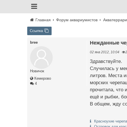
Главная
Форум аквариумистов
Акватеррар
Ссылка
Нежданные ч
bree
02 янв 2012, 10:04
Здравствуйте.
Случилась у мен
Новичок
литров. Места и
Кемерово
морских черепаш
4
прочитала, что 
ещё и рыбки, бо
В общем, жду со
Красноухие черепа
Островок для крас