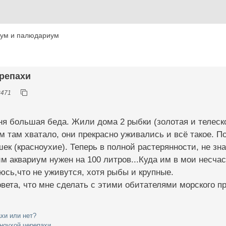
иум и палюдариум
ерепахи
2471
я большая беда. Жили дома 2 рыбки (золотая и телеско
м там хватало, они прекрасно уживались и всё такое. П
ек (красноухие). Теперь в полной растерянности, не зна
им аквариум нужен на 100 литров...Куда им в мои несча
юсь,что не уживутся, хотя рыбы и крупные.
вета, что мне сделать с этими обитателями морского п
хи или нет?
ноухой черепахи