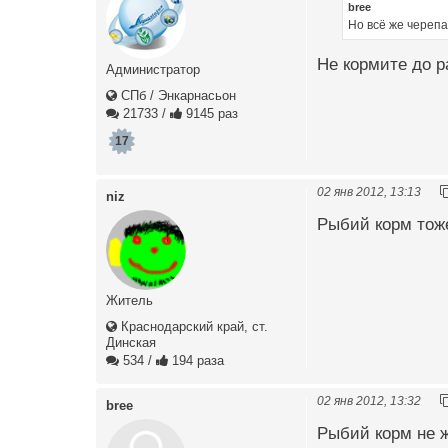
bree
Но всё же череп
Не кормите до 
Администратор
СПб / Энкарнасьон
21733
/
9145 раз
17
02 янв 2012, 13:13
niz
Рыбий корм тоже
Житель
Краснодарский край, ст.
Динская
534
/
194 раза
02 янв 2012, 13:32
bree
Рыбий корм не 