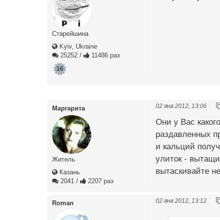
Старейшина
Kyiv, Ukraine
25252
/
11486 раз
16
02 янв 2012, 13:06
Маргарита
Они у Вас каког
раздавленных пр
и кальций получ
улиток - вытащи
Житель
вытаскивайте н
Казань
2041
/
2207 раз
02 янв 2012, 13:12
Roman