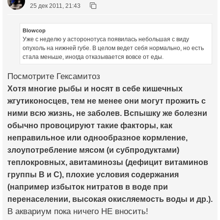
25 дек 2011, 21:43
Blowcop
Уже с неделю у асторонотуса появилась небольшая с виду
опухоль на нижней губе. В целом ведет себя нормально, но есть
стала меньше, иногда отказывается вовсе от еды.
Посмотрите Гексамитоз
Хотя многие рыбы и носят в себе кишечных
жгутиконосцев, тем не менее они могут прожить с
ними всю жизнь, не заболев. Вспышку же болезни
обычно провоцируют такие факторы, как
неправильное или однообразное кормление,
злоупотребление мясом (и субпродуктами)
теплокровных, авитаминозы (дефицит витаминов
группы B и C), плохие условия содержания
(например избыток нитратов в воде при
перенаселении, высокая окисляемость воды и др.).
В аквариум пока ничего НЕ вносить!