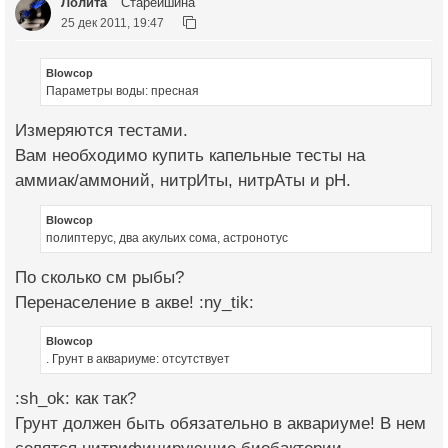
Лолита
Старейшина
25 дек 2011, 19:47
Blowcop
Параметры воды: пресная
Измеряются тестами.
Вам необходимо купить капельные тесты на
аммиак/аммоний, нитрИты, нитрАты и рН.
Blowcop
полиптерус, два акульих сома, астронотус
По сколько см рыбы?
Перенаселение в акве! :ny_tik:
Blowcop
. Грунт в аквариуме: отсутствует
:sh_ok: как так?
Грунт должен быть обязательно в аквариуме! В нем