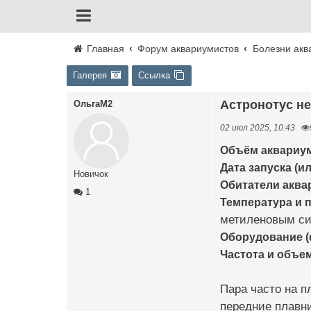
Главная
Форум аквариумистов
Болезни акв
Галерея
Ссылка
Астронотус н
ОльгаМ2
02 июл 2025, 10:43
Объём аквариум
Дата запуска (и
Новичок
Обитатели аквар
1
Температура и 
метиленовым си
Оборудование (ф
Частота и объе
Пара часто на п
передние плавни