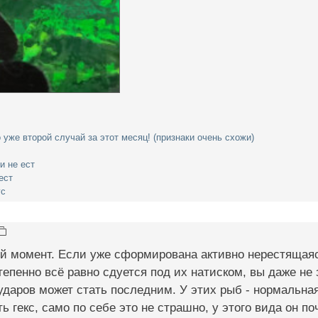
 уже второй случай за этот месяц! (признаки очень схожи)
и не ест
ест
ус
ый момент. Если уже сформирована активно нерестящаяся
тепенно всё равно сдуется под их натиском, вы даже не 
 ударов может стать последним. У этих рыб - нормальна
ь гекс, само по себе это не страшно, у этого вида он по