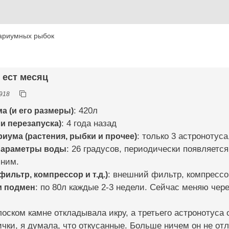
ариумных рыбок
е ест месяц
918
а (и его размеры)
: 420л
ли перезапуска)
: 4 года назад
иума (растения, рыбки и прочее)
: только 3 астронотуса
параметры воды
: 26 градусов, периодически появляетс
ним.
ильтр, компрессор и т.д.)
: внешний фильтр, компрессо
м подмен
: по 80л каждые 2-3 недели. Сейчас меняю чере
лоском камне откладывала икру, а третьего астронотуса 
чки, я думала, что откусанные. Больше ничем он не отл