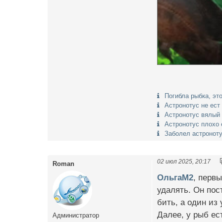
Погибла рыбка, это
Астронотус не ест
Астронотус вялый 
Астронотус плохо 
Заболел астронот
02 июл 2025, 20:17
Roman
ОльгаМ2
, перв
удалять. Он пос
бить, а один из
Далее, у рыб ест
Администратор